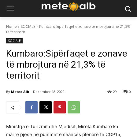
Home
SOCIALE
Kumbaro:Sipërfaqet e zonave të mbrojtura në 2️1️,3️%
të territorit
SOCIALE
Kumbaro:Sipërfaqet e zonave
të mbrojtura në 2️1️,3️% të
territorit
By
Meteo Alb
December 18, 2022
29
0
Ministrja e Turizmit dhe Mjedisit, Mirela Kumbaro ka
marrë pjesë në punimet e seancës plenare të COP15,