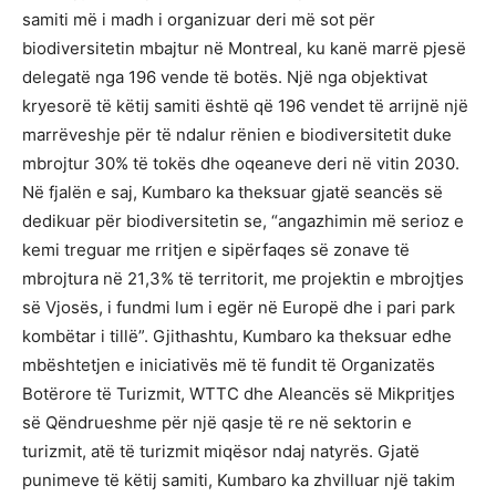
samiti më i madh i organizuar deri më sot për
biodiversitetin mbajtur në Montreal, ku kanë marrë pjesë
delegatë nga 196 vende të botës. Një nga objektivat
kryesorë të këtij samiti është që 196 vendet të arrijnë një
marrëveshje për të ndalur rënien e biodiversitetit duke
mbrojtur 30% të tokës dhe oqeaneve deri në vitin 2030.
Në fjalën e saj, Kumbaro ka theksuar gjatë seancës së
dedikuar për biodiversitetin se, “angazhimin më serioz e
kemi treguar me rritjen e sipërfaqes së zonave të
mbrojtura në 2️1️,3️% të territorit, me projektin e mbrojtjes
së Vjosës, i fundmi lum i egër në Europë dhe i pari park
kombëtar i tillë”. Gjithashtu, Kumbaro ka theksuar edhe
mbështetjen e iniciativës më të fundit të Organizatës
Botërore të Turizmit, WTTC dhe Aleancës së Mikpritjes
së Qëndrueshme për një qasje të re në sektorin e
turizmit, atë të turizmit miqësor ndaj natyrës. Gjatë
punimeve të këtij samiti, Kumbaro ka zhvilluar një takim