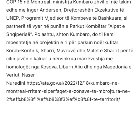
COP 15 në Montreal, ministrja Kumbaro zhvilloi një takim
edhe me Inger Andersen, Drejtoreshën Ekzekutive të
UNEP, Programit Mjedisor të Kombeve të Bashkuara, si
partnerë të vyer në punën e Parkut Kombëtar “Alpet e
Shqipërisë”. Po ashtu, shton Kumbaro, do t’i kemi
mbështetje në projektin e ri për parkun ndërkufitar
Korab-Koritnik, Sharri, Mavrovë dhe Malet e Sharrit për të
cilin javën e kaluar u nënshkrua marrëveshja me
homologët nga Kosova, Liburn Aliu dhe nga Maqedonia e
Veriut, Naser
Nuredini.https://ata.gov.al/2022/12/18/kumbaro-ne-
montreal-rritem-siperfaqet-e-zonave-te-mbrojtura-ne-
2%ef%b8%8f1%ef%b8%8f3%ef%b8%8f-te-territorit/