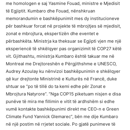
me homologen e saj Yasmine Fouad, ministre e Mjedisit
të Egjiptit. Kumbaro dhe Fouad, nënshkruan
memorandumin e bashkëpunimit mes dy institucioneve
për bashkuar forcat në projekte të mbrojtjes së mjedisit,
zonat e mbrojtura, ekspertizën dhe eventet e
përbashkëta. Ministrja ka theksuar se Egjipti vjen me një
eksperiencë të shkëlqyer pas organizimit të COP27 këtë
vit. Gjithashtu, ministrja Kumbaro është takuar me në
Montreal me Drejtoreshën e Përgjithshme e UNESCO,
Audrey Azoulay ku nënvizoi bashkëpunimin e shkëlqyer
që kur drejtonte Ministrinë e Kulturës në Francë, duke
shtuar se “po të tillë do ta kemi edhe për Zonat e
Mbrojtura Natyrore”. “Nga COP15 piketuam nisjen e disa
punëve të mira me fillimin e vitit të ardhshëm si edhe
vumë kontakte bashkëpunimi direkt me CEO-n e Green
Climate Fund Yannick Glemarec”, bën me dije Kumbaro
në një postim në rrjetet sociale. Po gjatë punimeve të