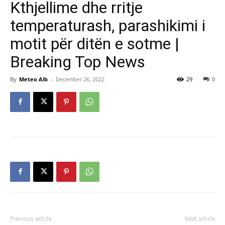
Kthjellime dhe rritje
temperaturash, parashikimi i
motit për ditën e sotme |
Breaking Top News
By
Meteo Alb
-
December 26, 2022
29
0
Previous article
Next article