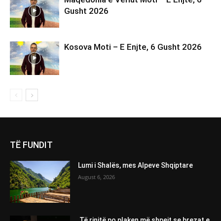
Gusht 2026
Kosova Moti – E Enjte, 6 Gusht 2026
TË FUNDIT
Lumi i Shalës, mes Alpeve Shqiptare
August 6, 2026
Të rinjtë po plaken më shpejt se brezat e