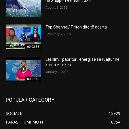
ne Shqiperi 9 Gusht 2026
August 9, 2026
Top Channel/ Priten ditë të acarta
February 7, 2023
00:02:56
Lëshimi i papritur i energjisë së ruajtur në
koren e Tokës
January 9, 2026
00:01:19
POPULAR CATEGORY
SOCIALE
13929
PARASHIKIMI MOTIT
8754