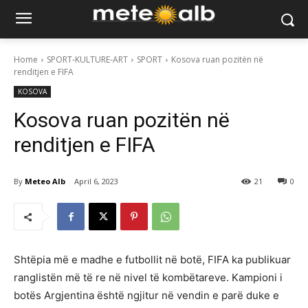
Home
SPORT-KULTURE-ART
SPORT
Kosova ruan pozitën në
renditjen e FIFA
KOSOVA
Kosova ruan pozitën në
renditjen e FIFA
By
Meteo Alb
April 6, 2023
21
0
Shtëpia më e madhe e futbollit në botë, FIFA ka publikuar
ranglistën më të re në nivel të kombëtareve. Kampioni i
botës Argjentina është ngjitur në vendin e parë duke e