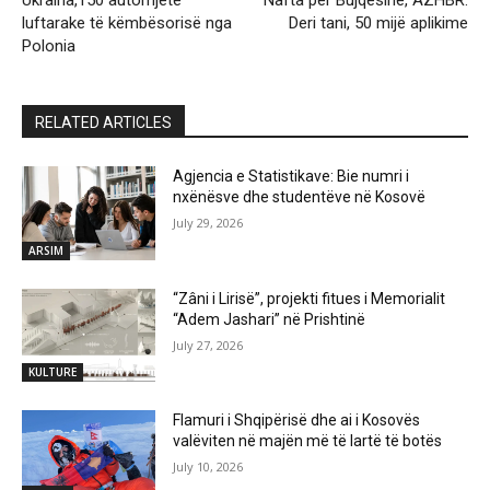
Ukraina,150 automjete
Nafta për Bujqësinë, AZHBR:
luftarake të këmbësorisë nga
Deri tani, 50 mijë aplikime
Polonia
RELATED ARTICLES
Agjencia e Statistikave: Bie numri i
nxënësve dhe studentëve në Kosovë
July 29, 2026
ARSIM
“Zâni i Lirisë”, projekti fitues i Memorialit
“Adem Jashari” në Prishtinë
July 27, 2026
KULTURE
Flamuri i Shqipërisë dhe ai i Kosovës
valëviten në majën më të lartë të botës
July 10, 2026