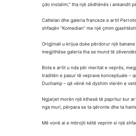
çdo instalim,” tha një zëdhënës i ankandit p
Cattelan dhe galeria franceze e artit Perro
shfaqën “Komedian” me një çmim gjashtëshif
Origjinali u krijua duke përdorur një banan
megjithëse galeria tha se mund të zëvendëso
Bota e artit u nda për meritat e veprës, megj
traditën e pasur të veprave konceptuale – q
Duchamp – që vënë në dyshim vlerën e vetë 
Ngjarjet morën një kthesë të papritur kur 
nga muri, përpara se ta qëronte dhe ta hante
Më vonë ai e mbrojti këtë veprim si një shfaq