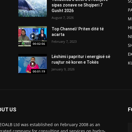
S
sipas zonave ne Shqiperi 7
P
Gusht 2026
August 7, 2026
M
H
Top Channel/ Priten ditë të
acarta
N
February 7, 2023
00:02:56
S
E
Lëshimi i papritur i energjisë së
ruajtur në koren e Tokës
K
January 9, 2026
00:01:19
OUT US
F
OALB Ltd was established on February 2008 as an
grated company for consulting and services on hydro-