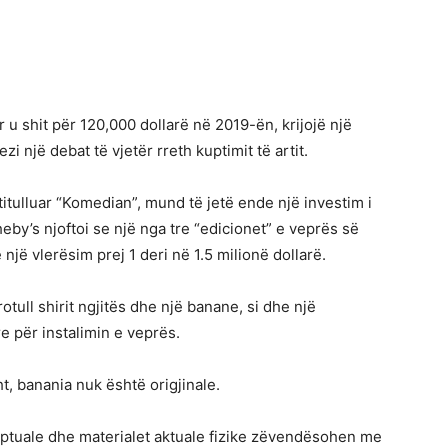
r u shit për 120,000 dollarë në 2019-ën, krijojë një
një debat të vjetër rreth kuptimit të artit.
 i titulluar “Komedian”, mund të jetë ende një investim i
by’s njoftoi se një nga tre “edicionet” e veprës së
 një vlerësim prej 1 deri në 1.5 milionë dollarë.
rotull shirit ngjitës dhe një banane, si dhe një
re për instalimin e veprës.
t, banania nuk është origjinale.
eptuale dhe materialet aktuale fizike zëvendësohen me