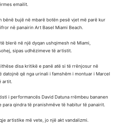
ërmes emailit.
tin bënë bujë në mbarë botën pesë vjet më parë kur
ror në panairin Art Basel Miami Beach.
e të blerë në një dyqan ushqimesh në Miami,
hej, sipas udhëzimeve të artistit.
ithëse disa kritikë e panë atë si të rrënjosur në
ë datojnë që nga urinali i famshëm i montuar i Marcel
artit.
artisti i performancës David Datuna rrëmbeu bananen
 para qindra të pranishmëve të habitur të panairit.
je artistike më vete, jo një akt vandalizmi.