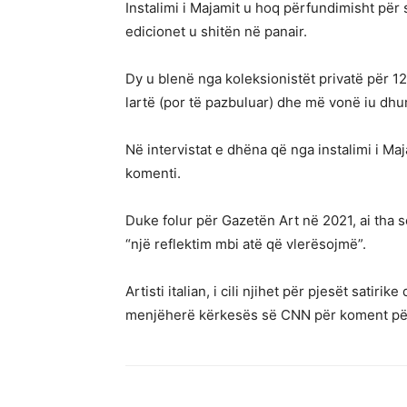
Instalimi i Majamit u hoq përfundimisht për 
edicionet u shitën në panair.
Dy u blenë nga koleksionistët privatë për 12
lartë (por të pazbuluar) dhe më vonë iu d
Në intervistat e dhëna që nga instalimi i Ma
komenti.
Duke folur për Gazetën Art në 2021, ai tha se
“një reflektim mbi atë që vlerësojmë”.
Artisti italian, i cili njihet për pjesët satiri
menjëherë kërkesës së CNN për koment për 