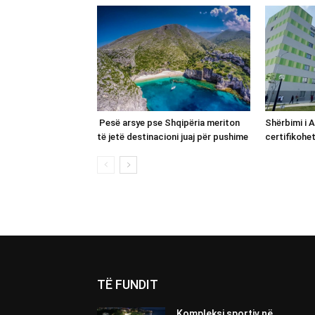
Pesë arsye pse Shqipëria meriton
Shërbimi i 
të jetë destinacioni juaj për pushime
certifikohe
TË FUNDIT
Kompleksi sportiv në