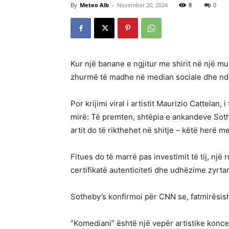
By
Meteo Alb
-
November 20, 2024
8
0
Kur një banane e ngjitur me shirit në një mu
zhurmë të madhe në median sociale dhe ndezi 
Por krijimi viral i artistit Maurizio Cattelan,
mirë: Të premten, shtëpia e ankandeve Sothe
artit do të rikthehet në shitje – këtë herë me
Fitues do të marrë pas investimit të tij, një r
certifikatë autenticiteti dhe udhëzime zyrta
Sotheby’s konfirmoi për CNN se, fatmirësish
“Komediani” është një vepër artistike konc