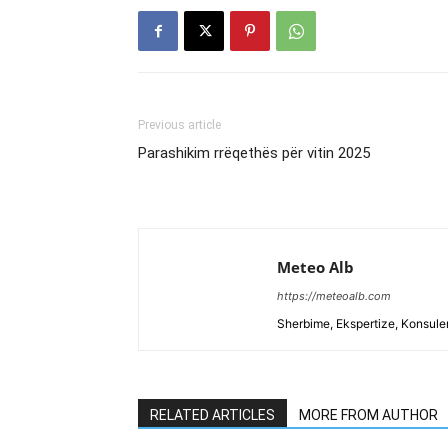
Previous article
Parashikim rrëqethës për vitin 2025
Meteo Alb
https://meteoalb.com
Sherbime, Ekspertize, Konsulen
RELATED ARTICLES
MORE FROM AUTHOR