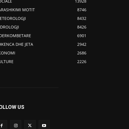
OCIALE
13928
ARASHIKIMI MOTIT
8746
ETEOROLOGJI
8432
IDROLOGJI
8426
DERKOMBETARE
6901
HKENCA DHE JETA
2942
KONOMI
2686
ULTURE
2226
OLLOW US