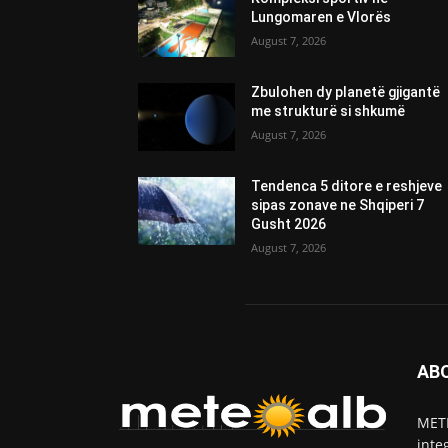
Lungomaren e Vlorës
August 7, 2026
Zbulohen dy planetë gjigantë
me strukturë si shkumë
August 7, 2026
Tendenca 5 ditore e reshjeve
sipas zonave ne Shqiperi 7
Gusht 2026
August 7, 2026
AB
METE
inte