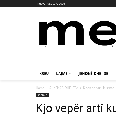
Friday, August 7, 2026
KREU
LAJME
JEHONË DHE IDE
Home
SHKENCA DHE JETA
Kjo vepër arti kushton 
SOCIALE
Kjo vepër arti k