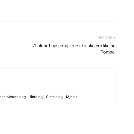
Next article
Zbulohet një shtëpi me afreske erotike në
Pompei
ce Metereologji,Hidrologji, Sizmiologji, Mjedis