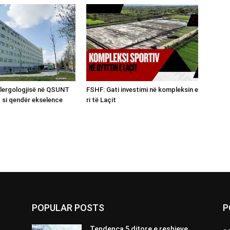
Alergologjisë në QSUNT
FSHF: Gati investimi në kompleksin e
t si qendër ekselence
ri të Laçit
POPULAR POSTS
P
Tendenca 5 ditore e reshjeve