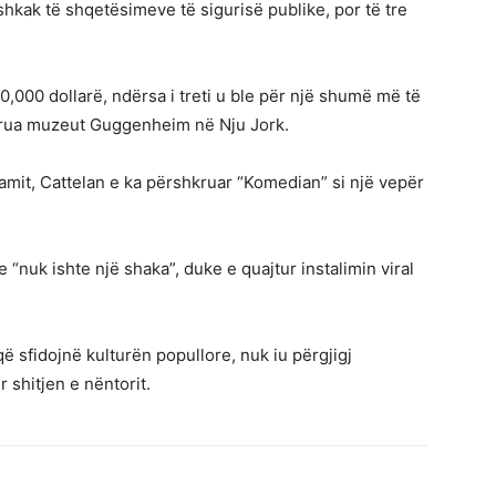
shkak të shqetësimeve të sigurisë publike, por të tre
0,000 dollarë, ndërsa i treti u ble për një shumë më të
hurua muzeut Guggenheim në Nju Jork.
jamit, Cattelan e ka përshkruar “Komedian” si një vepër
 “nuk ishte një shaka”, duke e quajtur instalimin viral
ke që sfidojnë kulturën popullore, nuk iu përgjigj
shitjen e nëntorit.