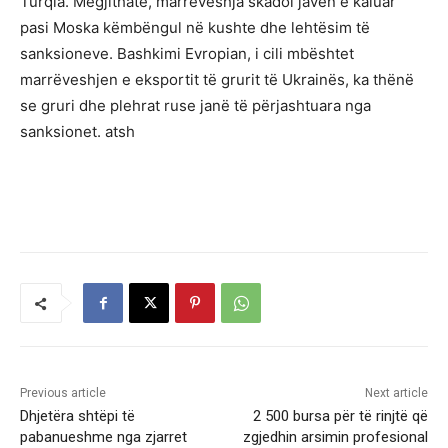
Turqia. Megjithatë, marrëveshja skadoi javën e kaluar
pasi Moska këmbëngul në kushte dhe lehtësim të
sanksioneve. Bashkimi Evropian, i cili mbështet
marrëveshjen e eksportit të grurit të Ukrainës, ka thënë
se gruri dhe plehrat ruse janë të përjashtuara nga
sanksionet. atsh
Previous article
Next article
Dhjetëra shtëpi të
2 500 bursa për të rinjtë që
pabanueshme nga zjarret
zgjedhin arsimin profesional