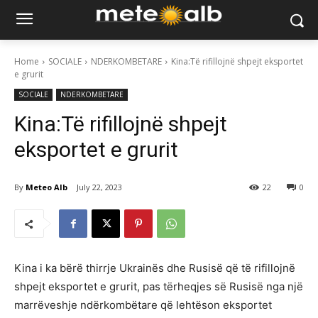
Home
SOCIALE
NDERKOMBETARE
Kina:Të rifillojnë shpejt eksportet
e grurit
SOCIALE
NDERKOMBETARE
Kina:Të rifillojnë shpejt
eksportet e grurit
By
Meteo Alb
July 22, 2023
22
0
Kina i ka bërë thirrje Ukrainës dhe Rusisë që të rifillojnë
shpejt eksportet e grurit, pas tërheqjes së Rusisë nga një
marrëveshje ndërkombëtare që lehtëson eksportet