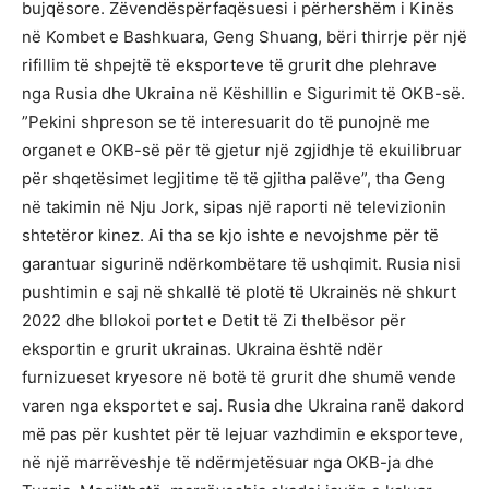
bujqësore. Zëvendëspërfaqësuesi i përhershëm i Kinës
në Kombet e Bashkuara, Geng Shuang, bëri thirrje për një
rifillim të shpejtë të eksporteve të grurit dhe plehrave
nga Rusia dhe Ukraina në Këshillin e Sigurimit të OKB-së.
”Pekini shpreson se të interesuarit do të punojnë me
organet e OKB-së për të gjetur një zgjidhje të ekuilibruar
për shqetësimet legjitime të të gjitha palëve”, tha Geng
në takimin në Nju Jork, sipas një raporti në televizionin
shtetëror kinez. Ai tha se kjo ishte e nevojshme për të
garantuar sigurinë ndërkombëtare të ushqimit. Rusia nisi
pushtimin e saj në shkallë të plotë të Ukrainës në shkurt
2022 dhe bllokoi portet e Detit të Zi thelbësor për
eksportin e grurit ukrainas. Ukraina është ndër
furnizueset kryesore në botë të grurit dhe shumë vende
varen nga eksportet e saj. Rusia dhe Ukraina ranë dakord
më pas për kushtet për të lejuar vazhdimin e eksporteve,
në një marrëveshje të ndërmjetësuar nga OKB-ja dhe