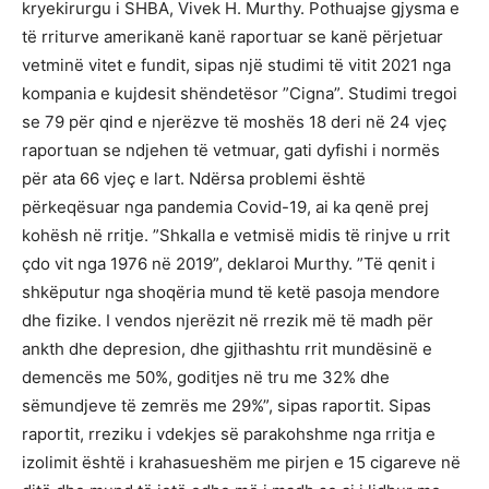
kryekirurgu i SHBA, Vivek H. Murthy. Pothuajse gjysma e
të rriturve amerikanë kanë raportuar se kanë përjetuar
vetminë vitet e fundit, sipas një studimi të vitit 2021 nga
kompania e kujdesit shëndetësor ”Cigna”. Studimi tregoi
se 79 për qind e njerëzve të moshës 18 deri në 24 vjeç
raportuan se ndjehen të vetmuar, gati dyfishi i normës
për ata 66 vjeç e lart. Ndërsa problemi është
përkeqësuar nga pandemia Covid-19, ai ka qenë prej
kohësh në rritje. ”Shkalla e vetmisë midis të rinjve u rrit
çdo vit nga 1976 në 2019”, deklaroi Murthy. ”Të qenit i
shkëputur nga shoqëria mund të ketë pasoja mendore
dhe fizike. I vendos njerëzit në rrezik më të madh për
ankth dhe depresion, dhe gjithashtu rrit mundësinë e
demencës me 50%, goditjes në tru me 32% dhe
sëmundjeve të zemrës me 29%”, sipas raportit. Sipas
raportit, rreziku i vdekjes së parakohshme nga rritja e
izolimit është i krahasueshëm me pirjen e 15 cigareve në