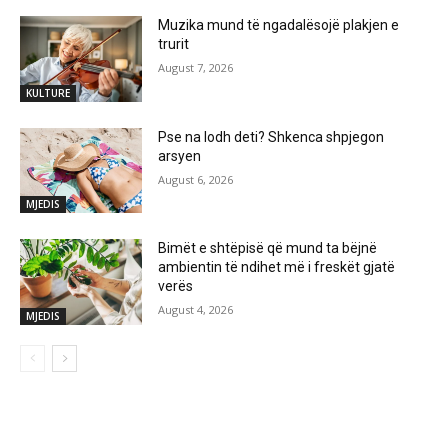
Muzika mund të ngadalësojë plakjen e
trurit
August 7, 2026
KULTURE
Pse na lodh deti? Shkenca shpjegon
arsyen
August 6, 2026
MJEDIS
Bimët e shtëpisë që mund ta bëjnë
ambientin të ndihet më i freskët gjatë
verës
August 4, 2026
MJEDIS