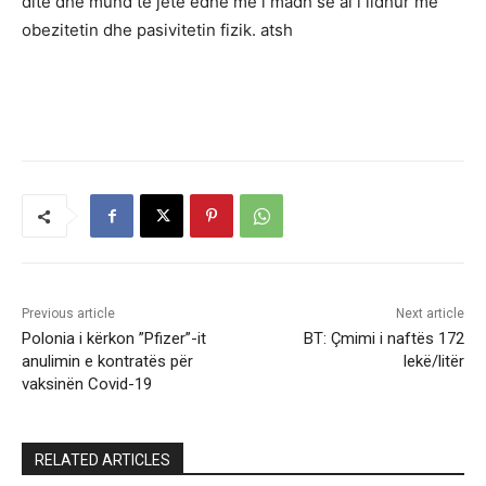
ditë dhe mund të jetë edhe më i madh se ai i lidhur me
obezitetin dhe pasivitetin fizik. atsh
Previous article
Next article
Polonia i kërkon ”Pfizer”-it
BT: Çmimi i naftës 172
anulimin e kontratës për
lekë/litër
vaksinën Covid-19
RELATED ARTICLES