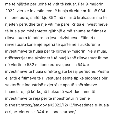
me të njëjtën periudhë të vitit të kaluar. Për 9-mujorin
2022, vlera e investimeve të huaja direkte arriti në 984
milionë euro, shifër kjo 35% më e lartë krahasuar me të
njëjtën periudhë të një viti më parë. Rritja e investimeve
të huaja po mbështetet gjithnjë e më shumë te fitimet e
riinvestuara të ndërmarrjeve ekzistuese. Fitimet e
rinvestuara kanë një epërsi të qartë në strukturën e
investimeve të huaja për të gjithë 9-mujorin. Në 9 muaj,
ndërmarrjet me aksionerë të huaj kanë riinvestuar fitime
në vlerën e 532 milionë eurove, ose sa 54% e
investimeve të huaja direkte gjatë kësaj periudhe. Pesha
e lartë e fitimeve të riivestuara është tipike sidomos për
sektorët e industrisë nxjerrëse apo të shërbimeve
financiare, që kërkojnë flukse të vazhdueshme të
investimeve të reja për të mbështetur rritjen e
biznesit.https://ata.gov.al/2022/12/13/investimet-e-huaja-
arrijne-vleren-e-344-milione-eurove/