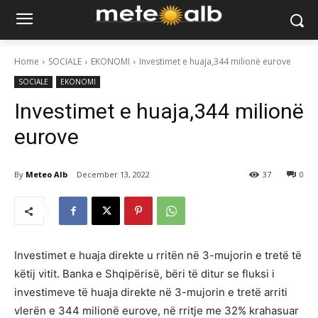
Home
SOCIALE
EKONOMI
Investimet e huaja,344 milionë eurove
SOCIALE
EKONOMI
Investimet e huaja,344 milionë
eurove
By
Meteo Alb
December 13, 2022
37
0
Investimet e huaja direkte u rritën në 3-mujorin e tretë të
këtij vitit. Banka e Shqipërisë, bëri të ditur se fluksi i
investimeve të huaja direkte në 3-mujorin e tretë arriti
vlerën e 344 milionë eurove, në rritje me 32% krahasuar