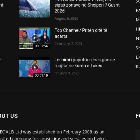
S
ht
sipas zonave ne Shqiperi 7 Gusht
P
2026
August 6, 2026
M
H
Top Channel/ Priten ditë të
acarta
N
February 7, 2023
00:02:56
S
E
e
Lëshimi i papritur i energjisë së
ruajtur në koren e Tokës
K
January 9, 2026
00:01:19
OUT US
F
OALB Ltd was established on February 2008 as an
grated company for consulting and services on hydro-