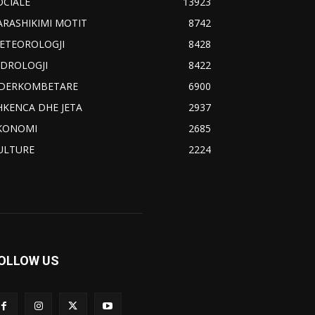
OCIALE
13923
ARASHIKIMI MOTIT
8742
ETEOROLOGJI
8428
IDROLOGJI
8422
DERKOMBETARE
6900
HKENCA DHE JETA
2937
KONOMI
2685
ULTURE
2224
OLLOW US