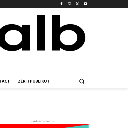
NTACT
ZËRI I PUBLIKUT
- Advertisment -