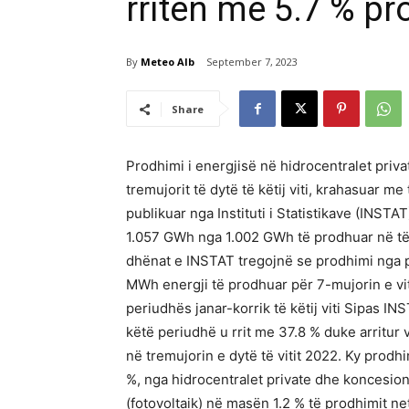
rritën me 5.7 % pr
By
Meteo Alb
September 7, 2023
Share
Prodhimi i energjisë në hidrocentralet priva
tremujorit të dytë të këtij viti, krahasuar me
publikuar nga Instituti i Statistikave (INST
1.057 GWh nga 1.002 GWh të prodhuar në të 
dhënat e INSTAT tregojnë se prodhimi nga p
MWh energji të prodhuar për 7-mujorin e vi
periudhës janar-korrik të këtij viti Sipas I
këtë periudhë u rrit me 37.8 % duke arritu
në tremujorin e dytë të vitit 2022. Ky prod
%, nga hidrocentralet private dhe koncesio
(fotovoltaik) në masën 1.2 % të prodhimit ne