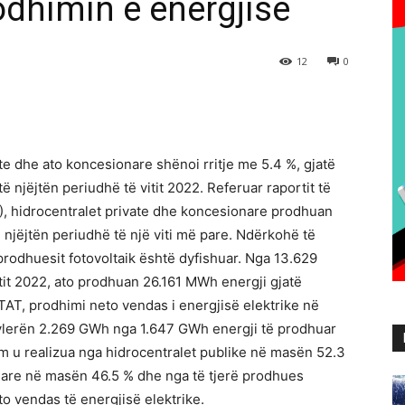
odhimin e energjisë
12
0
te dhe ato koncesionare shënoi rritje me 5.4 %, gjatë
 të njëjtën periudhë të vitit 2022. Referuar raportit të
AT), hidrocentralet private dhe koncesionare prodhuan
njëjtën periudhë të një viti më pare. Ndërkohë të
rodhuesit fotovoltaik është dyfishuar. Nga 13.629
tit 2022, ato prodhuan 26.161 MWh energji gjatë
NSTAT, prodhimi neto vendas i energjisë elektrike në
r vlerën 2.269 GWh nga 1.647 GWh energji të prodhuar
him u realizua nga hidrocentralet publike në masën 52.3
nare në masën 46.5 % dhe nga të tjerë prodhues
to vendas të energjisë elektrike.