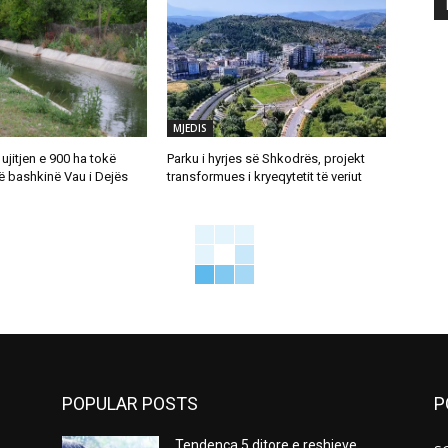
MJEDIS
 ujitjen e 900 ha tokë
Parku i hyrjes së Shkodrës, projekt
ë bashkinë Vau i Dejës
transformues i kryeqytetit të veriut
POPULAR POSTS
P
Tendenca 5 ditore e reshjeve