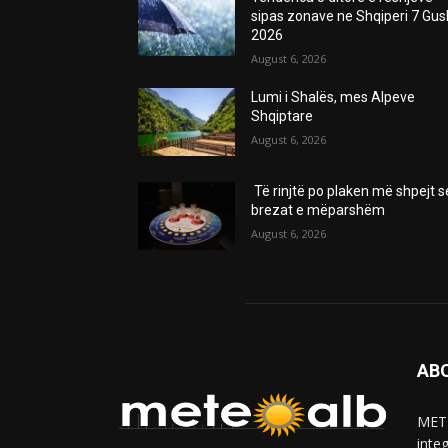
sipas zonave ne Shqiperi 7 Gus
2026
August 6, 2026
Lumi i Shalës, mes Alpeve
Shqiptare
August 6, 2026
Të rinjtë po plaken më shpejt s
brezat e mëparshëm
August 6, 2026
AB
METE
inte