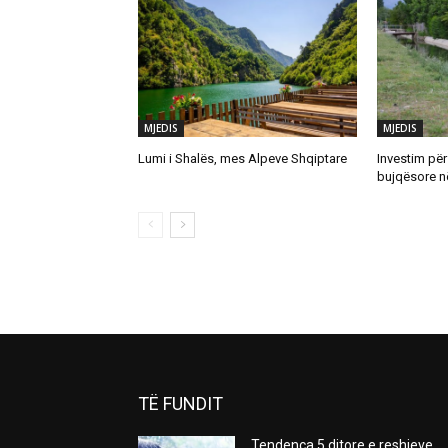
MJEDIS
MJEDIS
Lumi i Shalës, mes Alpeve Shqiptare
Investim për
bujqësore n
TË FUNDIT
Tendenca 5 ditore e reshjeve