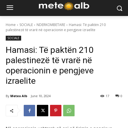
Home
SOCIALE
NDERKOMBETARE
Hamasi: Të paktën 210
palestinezë të vrarë në operacionin e pengjeve izraelite
SOCIALE
Hamasi: Të paktën 210
palestinezë të vrarë në
operacionin e pengjeve
izraelite
By
Meteo Alb
June 10, 2024
17
0