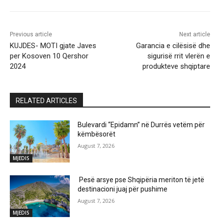
Previous article
Next article
KUJDES- MOTI gjate Javes
Garancia e cilësisë dhe
per Kosoven 10 Qershor
sigurisë rrit vlerën e
2024
produkteve shqiptare
RELATED ARTICLES
Bulevardi “Epidamn” në Durrës vetëm për
këmbësorët
August 7, 2026
MJEDIS
Pesë arsye pse Shqipëria meriton të jetë
destinacioni juaj për pushime
August 7, 2026
MJEDIS