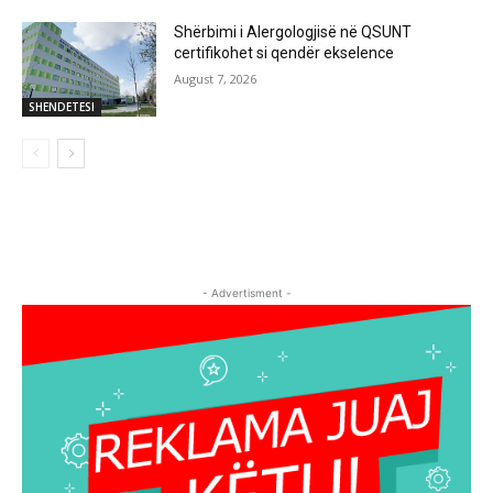
Shërbimi i Alergologjisë në QSUNT
certifikohet si qendër ekselence
August 7, 2026
SHENDETESI
- Advertisment -