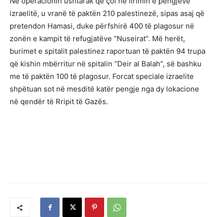
Në operacionin ushtarak që çoi në lirimin e pengjeve
izraelitë, u vranë të paktën 210 palestinezë, sipas asaj që
pretendon Hamasi, duke përfshirë 400 të plagosur në
zonën e kampit të refugjatëve “Nuseirat”. Më herët,
burimet e spitalit palestinez raportuan të paktën 94 trupa
që kishin mbërritur në spitalin “Deir al Balah”, së bashku
me të paktën 100 të plagosur. Forcat speciale izraelite
shpëtuan sot në mesditë katër pengje nga dy lokacione
në qendër të Rripit të Gazës.