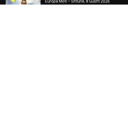
Europa Moti – Shtunë, 8 Gusht 2026
August 8, 2026
Maqedonia e Veriut Moti – E Shtunë, 8
Gusht 2026
August 8, 2026
00:00:06
POPULAR POSTS
Tendenca 5 ditore e reshjeve sipas zonave
ne Shqiperi 9 Gusht 2026
August 8, 2026
Top Channel/ Priten ditë të acarta
February 7, 2023