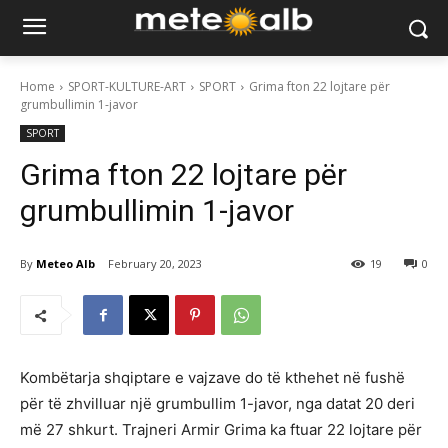
Home
SPORT-KULTURE-ART
SPORT
Grima fton 22 lojtare për
grumbullimin 1-javor
SPORT
Grima fton 22 lojtare për
grumbullimin 1-javor
By
Meteo Alb
February 20, 2023
19
0
Kombëtarja shqiptare e vajzave do të kthehet në fushë
për të zhvilluar një grumbullim 1-javor, nga datat 20 deri
më 27 shkurt. Trajneri Armir Grima ka ftuar 22 lojtare për