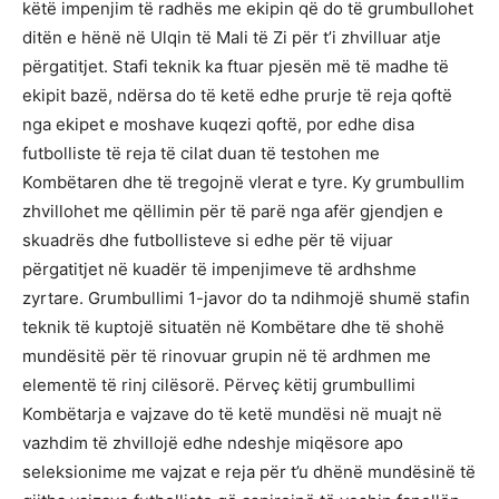
këtë impenjim të radhës me ekipin që do të grumbullohet
ditën e hënë në Ulqin të Mali të Zi për t’i zhvilluar atje
përgatitjet. Stafi teknik ka ftuar pjesën më të madhe të
ekipit bazë, ndërsa do të ketë edhe prurje të reja qoftë
nga ekipet e moshave kuqezi qoftë, por edhe disa
futbolliste të reja të cilat duan të testohen me
Kombëtaren dhe të tregojnë vlerat e tyre. Ky grumbullim
zhvillohet me qëllimin për të parë nga afër gjendjen e
skuadrës dhe futbollisteve si edhe për të vijuar
përgatitjet në kuadër të impenjimeve të ardhshme
zyrtare. Grumbullimi 1-javor do ta ndihmojë shumë stafin
teknik të kuptojë situatën në Kombëtare dhe të shohë
mundësitë për të rinovuar grupin në të ardhmen me
elementë të rinj cilësorë. Përveç këtij grumbullimi
Kombëtarja e vajzave do të ketë mundësi në muajt në
vazhdim të zhvillojë edhe ndeshje miqësore apo
seleksionime me vajzat e reja për t’u dhënë mundësinë të