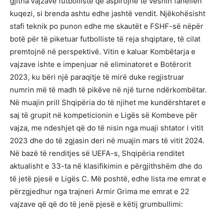
gjitha vajzave futbolliste që aspirojnë të veshin fanellën
kuqezi, si brenda ashtu edhe jashtë vendit. Njëkohësisht
stafi teknik po punon edhe me skautët e FSHF-së nëpër
botë për të piketuar futbolliste të reja shqiptare, të cilat
premtojnë në perspektivë. Vitin e kaluar Kombëtarja e
vajzave ishte e impenjuar në eliminatoret e Botërorit
2023, ku bëri një paraqitje të mirë duke regjistruar
numrin më të madh të pikëve në një turne ndërkombëtar.
Në muajin prill Shqipëria do të njihet me kundërshtaret e
saj të grupit në kompeticionin e Ligës së Kombeve për
vajza, me ndeshjet që do të nisin nga muaji shtator i vitit
2023 dhe do të zgjasin deri në muajin mars të vitit 2024.
Në bazë të renditjes së UEFA-s, Shqipëria renditet
aktualisht e 33-ta në klasifikimin e përgjithshëm dhe do
të jetë pjesë e Ligës C. Më poshtë, edhe lista me emrat e
përzgjedhur nga trajneri Armir Grima me emrat e 22
vajzave që që do të jenë pjesë e këtij grumbullimi: