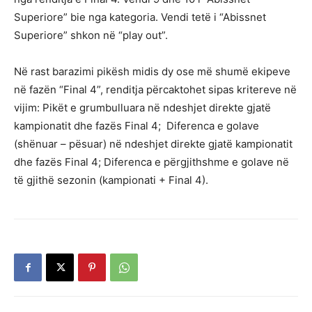
Superiore” bie nga kategoria. Vendi tetë i “Abissnet
Superiore” shkon në “play out”.
Në rast barazimi pikësh midis dy ose më shumë ekipeve
në fazën “Final 4”, renditja përcaktohet sipas kritereve në
vijim: Pikët e grumbulluara në ndeshjet direkte gjatë
kampionatit dhe fazës Final 4; Diferenca e golave
(shënuar – pësuar) në ndeshjet direkte gjatë kampionatit
dhe fazës Final 4; Diferenca e përgjithshme e golave në
të gjithë sezonin (kampionati + Final 4).