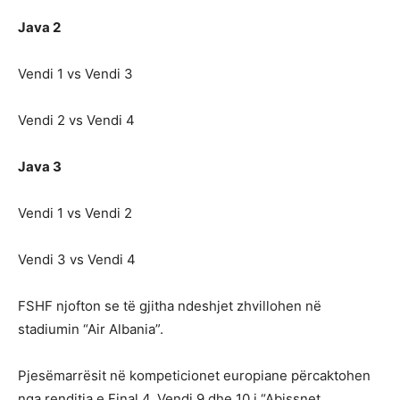
Java 2
Vendi 1 vs Vendi 3
Vendi 2 vs Vendi 4
Java 3
Vendi 1 vs Vendi 2
Vendi 3 vs Vendi 4
FSHF njofton se të gjitha ndeshjet zhvillohen në
stadiumin “Air Albania”.
Pjesëmarrësit në kompeticionet europiane përcaktohen
nga renditja e Final 4. Vendi 9 dhe 10 i “Abissnet