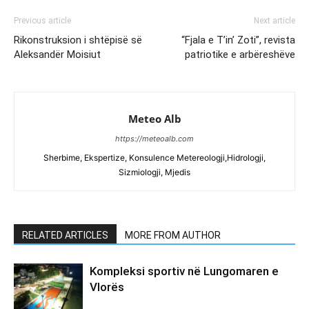
Previous article
Next article
Rikonstruksion i shtëpisë së
“Fjala e T’in’ Zoti”, revista
Aleksandër Moisiut
patriotike e arbëreshëve
Meteo Alb
https://meteoalb.com
Sherbime, Ekspertize, Konsulence Metereologji,Hidrologji,
Sizmiologji, Mjedis
RELATED ARTICLES
MORE FROM AUTHOR
Kompleksi sportiv në Lungomaren e
Vlorës