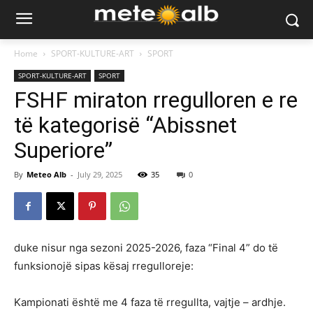
Home
SPORT-KULTURE-ART
SPORT
SPORT-KULTURE-ART
SPORT
FSHF miraton rregulloren e re
të kategorisë “Abissnet
Superiore”
By
Meteo Alb
-
July 29, 2025
35
0
duke nisur nga sezoni 2025-2026, faza “Final 4” do të
funksionojë sipas kësaj rregulloreje:
Kampionati është me 4 faza të rregullta, vajtje – ardhje.