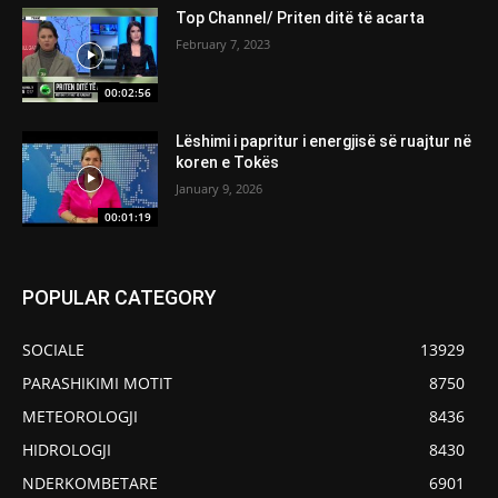
Top Channel/ Priten ditë të acarta
February 7, 2023
00:02:56
Lëshimi i papritur i energjisë së ruajtur në
koren e Tokës
January 9, 2026
00:01:19
POPULAR CATEGORY
SOCIALE
13929
PARASHIKIMI MOTIT
8750
METEOROLOGJI
8436
HIDROLOGJI
8430
NDERKOMBETARE
6901