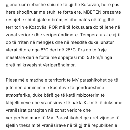
gjeneruar rrebeshe shiu në të gjithë Kosovën, herë pas
here shoqëruar me stuhi të forta ere. MBETEN prezente
reshjet e shiut gjatë mbrëmjes dhe natës në të gjithë
territorin e Kosovës, POR më të fokusuara do të jenë në
zonat veriore dhe veriperëndimore. Temperaturat e ajrit
do të rriten në mëngjes dhe në mesditë duke luhatur
vlerat ditore nga 8°C deri në 25°C. Era do te fryjë
mesatare deri e fortë me shpejtesi mbi 50 km/h nga
drejtimi kryesisht Veriperëndimor.
Pjesa më e madhe e territorit të MV parashikohet që të
jetë nën dominimin e kushteve të qëndrueshme
atmosferike, duke bërë që të ketë mbizotërim të
kthjellimeve dhe vranësirave të pakta KU më të dukshme
vranësirat paraqiten në zonat veriore dhe
veriperëndimore të MV. Parashikohet që orët vijuese të
sjellin theksim të vranësirave në të gjithë republikën e