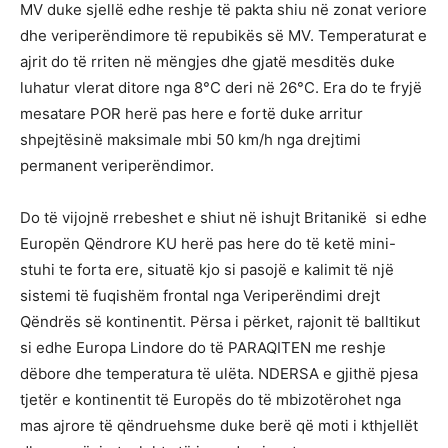
MV duke sjellë edhe reshje të pakta shiu në zonat veriore
dhe veriperëndimore të repubikës së MV. Temperaturat e
ajrit do të rriten në mëngjes dhe gjatë mesditës duke
luhatur vlerat ditore nga 8°C deri në 26°C. Era do te fryjë
mesatare POR herë pas here e fortë duke arritur
shpejtësinë maksimale mbi 50 km/h nga drejtimi
permanent veriperëndimor.
Do të vijojnë rrebeshet e shiut në ishujt Britanikë si edhe
Europën Qëndrore KU herë pas here do të ketë mini-
stuhi te forta ere, situatë kjo si pasojë e kalimit të një
sistemi të fuqishëm frontal nga Veriperëndimi drejt
Qëndrës së kontinentit. Përsa i përket, rajonit të balltikut
si edhe Europa Lindore do të PARAQITEN me reshje
dëbore dhe temperatura të ulëta. NDERSA e gjithë pjesa
tjetër e kontinentit të Europës do të mbizotërohet nga
mas ajrore të qëndruehsme duke berë që moti i kthjellët