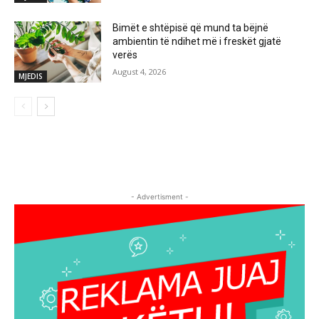
Bimët e shtëpisë që mund ta bëjnë
ambientin të ndihet më i freskët gjatë
verës
August 4, 2026
MJEDIS
- Advertisment -