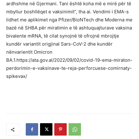
ardhshme në Gjermani. Tani është koha më e mirë për të
mbyllur boshllëqet e vaksinimit”, tha ai. Vendimi i EMA-s
lidhet me aplikimet nga Pfizer/BioNTech dhe Moderna me
bazë në SHBA për miratimin e të ashtuquajturave vaksina
bivalente mRNA, të cilat synojnë të ofrojnë mbrojtje
kundër variantit origjinal Sars-CoV-2 dhe kundër
nënvarientit Omicron
BA.1.https://ata.gov.al/2022/09/02/covid-19-ema-miraton-
perdorimin-e-vaksinave-te-reja-perforcuese-comirnaty-
spikevax/