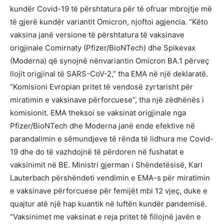
kundër Covid-19 të përshtatura për të ofruar mbrojtje më
të gjerë kundër variantit Omicron, njoftoi agjencia. “Këto
vaksina janë versione të përshtatura të vaksinave
origjinale Comirnaty (Pfizer/BioNTech) dhe Spikevax
(Moderna) që synojnë nënvariantin Omicron BA.1 përveç
llojit origjinal të SARS-CoV-2,” tha EMA në një deklaratë.
“Komisioni Evropian pritet të vendosë zyrtarisht për
miratimin e vaksinave përforcuese”, tha një zëdhënës i
komisionit. EMA theksoi se vaksinat origjinale nga
Pfizer/BioNTech dhe Moderna janë ende efektive në
parandalimin e sëmundjeve të rënda të lidhura me Covid-
19 dhe do të vazhdojnë të përdoren në fushatat e
vaksinimit në BE. Ministri gjerman i Shëndetësisë, Karl
Lauterbach përshëndeti vendimin e EMA-s për miratimin
e vaksinave përforcuese për femijët mbi 12 vjeç, duke e
quajtur atë një hap kuantik në luftën kundër pandemisë.
“Vaksinimet me vaksinat e reja pritet të fillojnë javën e