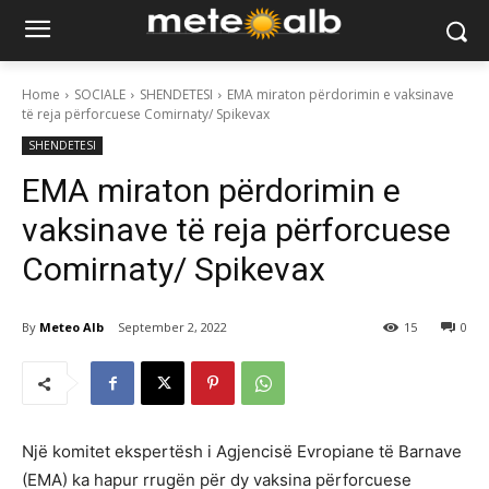
Home
SOCIALE
SHENDETESI
EMA miraton përdorimin e vaksinave
të reja përforcuese Comirnaty/ Spikevax
SHENDETESI
EMA miraton përdorimin e
vaksinave të reja përforcuese
Comirnaty/ Spikevax
By
Meteo Alb
September 2, 2022
15
0
Një komitet ekspertësh i Agjencisë Evropiane të Barnave
(EMA) ka hapur rrugën për dy vaksina përforcuese