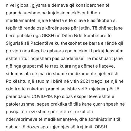
nivel global, gjysma e dëmeve që konsiderohen të
parandalueshme në kujdesin mjekësor lidhen
medikamentet, një e katërta e të cilave klasifikohen si
tepër të rënda ose kërcënuese për jetën. Të dhënat janë
bërë publike nga OBSH në Ditën Ndërkombëtare të
Sigurisë së Pacientëve ku theksohet se barra e rëndë që
po vjen nga ilaçet e gabuara apo mjekimi I pakujdesshëm
është rritur ndjeshëm pas pandemisë. Të moshuarit janë
një nga grupet më të rrezikuara nga dëmet e ilaçeve,
sidomos ata që marrin shumë medikamente njëherësh.
Po kështu një studim i bërë në vitin 2021 tregoi se një në
çdo tre të anketuar pranoi se ishte vetë-mjekuar për të
parandaluar COVID-19. Kjo sipas ekspertëve është e
patolerushme, sepse praktika të tilla kanë çuar shpesh në
pasoja të rrezikshme për jetën si rezultat i
ndërveprimeve të medikamenteve, dhe administrimit të
gabuar të dozës apo zgjedhjes së trajtimit. OBSH