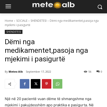
Home
SOCIALE
SHENDETESI
Dëmi nga medikamentet,pasoja nga
mjekimi i pasigurtë
SHENDETESI
Dëmi nga
medikamentet,pasoja nga
mjekimi i pasigurtë
By
Meteo Alb
September 17, 2022
56
0
Një në 20 pacientë vuan dëme të shmangshme nga
mjekimi i pakujdesshëm apo praktika e pasigurta. Në