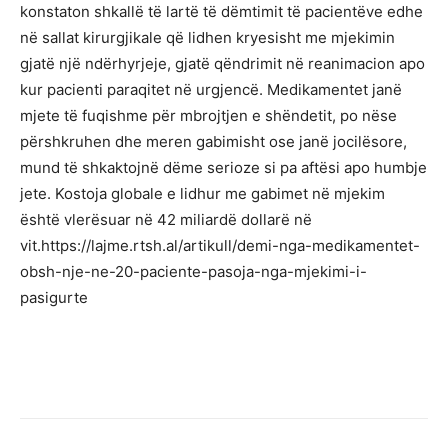
konstaton shkallë të lartë të dëmtimit të pacientëve edhe
në sallat kirurgjikale që lidhen kryesisht me mjekimin
gjatë një ndërhyrjeje, gjatë qëndrimit në reanimacion apo
kur pacienti paraqitet në urgjencë. Medikamentet janë
mjete të fuqishme për mbrojtjen e shëndetit, po nëse
përshkruhen dhe meren gabimisht ose janë jocilësore,
mund të shkaktojnë dëme serioze si pa aftësi apo humbje
jete. Kostoja globale e lidhur me gabimet në mjekim
është vlerësuar në 42 miliardë dollarë në
vit.https://lajme.rtsh.al/artikull/demi-nga-medikamentet-
obsh-nje-ne-20-paciente-pasoja-nga-mjekimi-i-
pasigurte