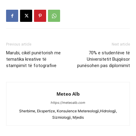
Previous article
Next article
Marubi, cikël punëtorish me
70% e studentëve të
tematika kreative të
Universitetit Bujqësor
stampimit të fotografive
punësohen pas diplomimit
Meteo Alb
https://meteoalb.com
Sherbime, Ekspertize, Konsulence Metereologji,Hidrologji,
Sizmiologji, Mjedis