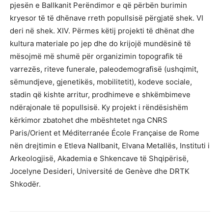
pjesën e Ballkanit Perëndimor e që përbën burimin
kryesor të të dhënave rreth popullsisë përgjatë shek. VI
deri në shek. XIV. Përmes këtij projekti të dhënat dhe
kultura materiale po jep dhe do krijojë mundësinë të
mësojmë më shumë për organizimin topografik të
varrezës, riteve funerale, paleodemografisë (ushqimit,
sëmundjeve, gjenetikës, mobilitetit), kodeve sociale,
stadin që kishte arritur, prodhimeve e shkëmbimeve
ndërajonale të popullsisë. Ky projekt i rëndësishëm
kërkimor zbatohet dhe mbështetet nga CNRS
Paris/Orient et Méditerranée École Française de Rome
nën drejtimin e Etleva Nallbanit, Elvana Metallës, Instituti i
Arkeologjisë, Akademia e Shkencave të Shqipërisë,
Jocelyne Desideri, Université de Genève dhe DRTK
Shkodër.