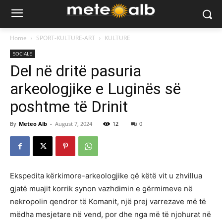
Home
SPORT-KULTURE-ART
KULTURE
SOCIALE
Del në dritë pasuria
arkeologjike e Luginës së
poshtme të Drinit
By
Meteo Alb
-
August 7, 2024
12
0
Ekspedita kërkimore-arkeologjike që këtë vit u zhvillua
gjatë muajit korrik synon vazhdimin e gërmimeve në
nekropolin qendror të Komanit, një prej varrezave më të
mëdha mesjetare në vend, por dhe nga më të njohurat në