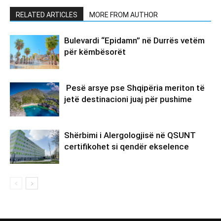
RELATED ARTICLES
MORE FROM AUTHOR
Bulevardi “Epidamn” në Durrës vetëm
për këmbësorët
Pesë arsye pse Shqipëria meriton të
jetë destinacioni juaj për pushime
Shërbimi i Alergologjisë në QSUNT
certifikohet si qendër ekselence