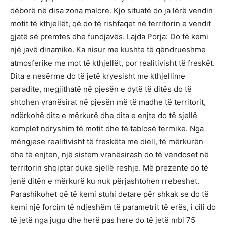
dëborë në disa zona malore. Kjo situatë do ja lërë vendin
motit të kthjellët, që do të rishfaqet në territorin e vendit
gjatë së premtes dhe fundjavës. Lajda Porja: Do të kemi
një javë dinamike. Ka nisur me kushte të qëndrueshme
atmosferike me mot të kthjellët, por realitivisht të freskët.
Dita e nesërme do të jetë kryesisht me kthjellime
paradite, megjithatë në pjesën e dytë të ditës do të
shtohen vranësirat në pjesën më të madhe të territorit,
ndërkohë dita e mërkurë dhe dita e enjte do të sjellë
komplet ndryshim të motit dhe të tablosë termike. Nga
mëngjese realitivisht të freskëta me diell, të mërkurën
dhe të enjten, një sistem vranësirash do të vendoset në
territorin shqiptar duke sjellë reshje. Më prezente do të
jenë ditën e mërkurë ku nuk përjashtohen rrebeshet.
Parashikohet që të kemi stuhi detare për shkak se do të
kemi një forcim të ndjeshëm të parametrit të erës, i cili do
të jetë nga jugu dhe herë pas here do të jetë mbi 75