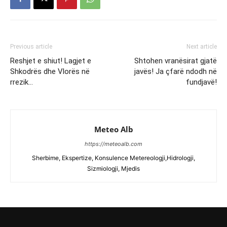
Previous article
Next article
Reshjet e shiut! Lagjet e
Shtohen vranësirat gjatë
Shkodrës dhe Vlorës në
javës! Ja çfarë ndodh në
rrezik…
fundjavë!
Meteo Alb
https://meteoalb.com
Sherbime, Ekspertize, Konsulence Metereologji,Hidrologji,
Sizmiologji, Mjedis