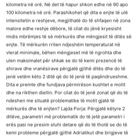
kilometra në orë. Në det të hapur shkon edhe në 90 apo
100 kilometra në orë. Parashikohet që dita e enjte të ulë
intensitetin e reshjeve, megjithatë do të shfaqen në zona
malore edhe reshje dëbore, të cilat do jënë kryesisht
midis mbrëmjes të së mërkurës dhe mëngjesit të ditës së
enjte. Të mërkurën rriten ndjeshëm temperaturat në
vlerat minimale, bëhen mëngjeset më të ngrohta dhe
ulen maksimalet për shkak se do të kemi prezencë të
shirave dhe vranësirave përgjatë gjithë ditës dhe do të
jenë vetëm këto 2 ditë që do të jenë të paqëndrueshme.
Dita e premte dhe fundjava përmirëson kushtet e motit
dhe na rikthen diellin. Por cilat do të jenë zonat që do të
ndeshen me situatë problematike të motit gjatë të
mërkurës dhe të enjten? Lajda Porja: Përgjatë këtyre 2
ditëve, parametri më problematik do të jetë parametri i
erës pasi ne presim stuhi detare që do të thotë se do të
kemi probleme përgjatë gjithë Adriatikut dhe brigjeve të