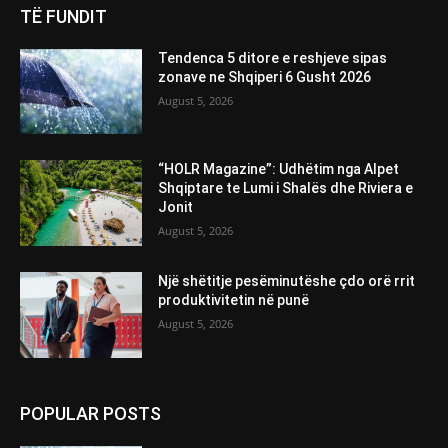
TË FUNDIT
Tendenca 5 ditore e reshjeve sipas
zonave ne Shqiperi 6 Gusht 2026
August 5, 2026
“HOLR Magazine”: Udhëtim nga Alpet
Shqiptare te Lumi i Shalës dhe Riviera e
Jonit
August 5, 2026
Një shëtitje pesëminutëshe çdo orë rrit
produktivitetin në punë
August 5, 2026
POPULAR POSTS