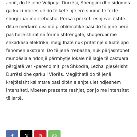
Jonit, do të jenë Velipoja, Durrësi, Shëngjini dhe sidomos
qarku i i Vlorës që do të ketë një erë shumë të fortë
shoqëruar me rrebeshe. Përsa i përket reshjeve, është
dita e mërkurë disi më problematike pasi do të jenë herë
pas here shirat në formë shtrëngate, shoqëruar me
shkarkesa elektrike, megjithatë nuk pritet një situatë apo
fenomen ekstrem. Do të jenë rrebeshe, nuk përjashtohet
mundësia e ndonjë përmbytje lokale në lagje të caktuara
përgjatë veri-perëndimit, pra Shkodra, Lezha, pjesërisht
Durrësi dhe qarku i Vlorës. Megjithatë do të jenë
krejtësisht kalimtare pasi ditën e enjte ulet ndjeshëm
intensiteti. Mbeten prezente reshjet, por jo me intensitet
të lartë.