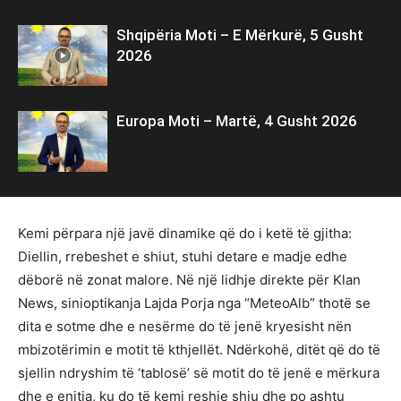
Shqipëria Moti – E Mërkurë, 5 Gusht
2026
Europa Moti – Martë, 4 Gusht 2026
Kemi përpara një javë dinamike që do i ketë të gjitha:
Diellin, rrebeshet e shiut, stuhi detare e madje edhe
dëborë në zonat malore. Në një lidhje direkte për Klan
News, sinioptikanja Lajda Porja nga “MeteoAlb” thotë se
dita e sotme dhe e nesërme do të jenë kryesisht nën
mbizotërimin e motit të kthjellët. Ndërkohë, ditët që do të
sjellin ndryshim të ‘tablosë’ së motit do të jenë e mërkura
dhe e enjtja, ku do të kemi reshje shiu dhe po ashtu