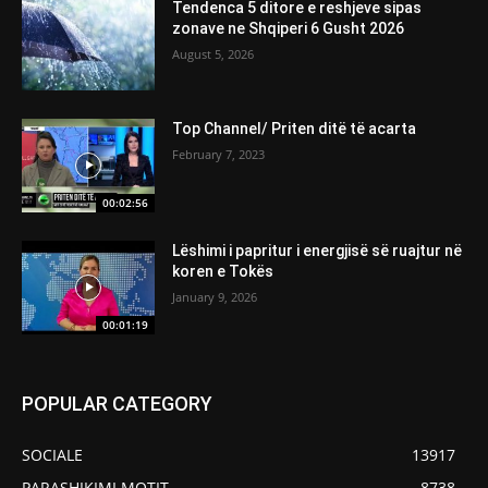
Tendenca 5 ditore e reshjeve sipas
zonave ne Shqiperi 6 Gusht 2026
August 5, 2026
Top Channel/ Priten ditë të acarta
February 7, 2023
00:02:56
Lëshimi i papritur i energjisë së ruajtur në
koren e Tokës
January 9, 2026
00:01:19
POPULAR CATEGORY
SOCIALE
13917
PARASHIKIMI MOTIT
8738