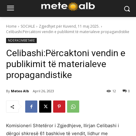
Home
SOCIALE
Zgjedhjet për Kuvend, 11 maj 2025.
Celibashi:Përcaktoni vendin e publikimit të materialeve propagandistike
NDERKOMBETARE
Celibashi:Përcaktoni vendin e
publikimit të materialeve
propagandistike
By
Meteo Alb
April 26, 2023
12
0
Komisioneri Shtetëror i Zgjedhjeve, Ilirjan Celibashi i
dërgoi shkresë 61 bashkive të vendit, lidhur me