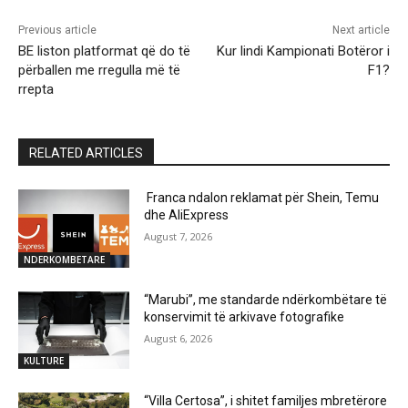
Previous article
Next article
BE liston platformat që do të
Kur lindi Kampionati Botëror i
përballen me rregulla më të
F1?
rrepta
RELATED ARTICLES
Franca ndalon reklamat për Shein, Temu
dhe AliExpress
August 7, 2026
NDERKOMBETARE
“Marubi”, me standarde ndërkombëtare të
konservimit të arkivave fotografike
August 6, 2026
KULTURE
“Villa Certosa”, i shitet familjes mbretërore