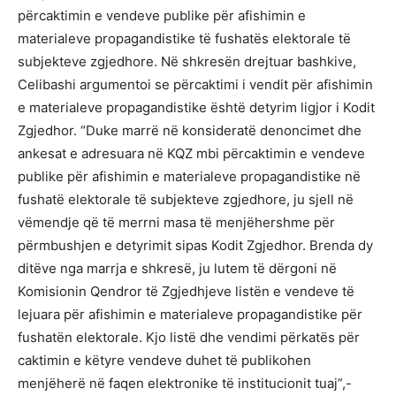
përcaktimin e vendeve publike për afishimin e
materialeve propagandistike të fushatës elektorale të
subjekteve zgjedhore. Në shkresën drejtuar bashkive,
Celibashi argumentoi se përcaktimi i vendit për afishimin
e materialeve propagandistike është detyrim ligjor i Kodit
Zgjedhor. “Duke marrë në konsideratë denoncimet dhe
ankesat e adresuara në KQZ mbi përcaktimin e vendeve
publike për afishimin e materialeve propagandistike në
fushatë elektorale të subjekteve zgjedhore, ju sjell në
vëmendje që të merrni masa të menjëhershme për
përmbushjen e detyrimit sipas Kodit Zgjedhor. Brenda dy
ditëve nga marrja e shkresë, ju lutem të dërgoni në
Komisionin Qendror të Zgjedhjeve listën e vendeve të
lejuara për afishimin e materialeve propagandistike për
fushatën elektorale. Kjo listë dhe vendimi përkatës për
caktimin e këtyre vendeve duhet të publikohen
menjëherë në faqen elektronike të institucionit tuaj”,-