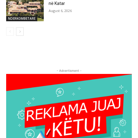
në Katar
August 6, 2026
NDERKOMBETARE
- Advertisment -