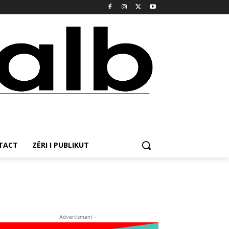
NTACT
ZËRI I PUBLIKUT
- Advertisment -