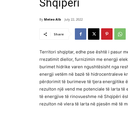
Shqipëri
By
Meteo Alb
July 22, 2022
Share
Territori shqiptar, edhe pse është i pasur 
rrezatimit diellor, furnizimin me energji el
burimet hidrike varen ngushtësisht nga resh
energji vetëm në bazë të hidrocentraleve kr
përdorimit të burimeve të tjera energjitik
rezulton një vend me potenciale të larta të
të energjive të rinovueshme në Shqipëri është 
rezulton në vlera të larta në pjesën më të ma