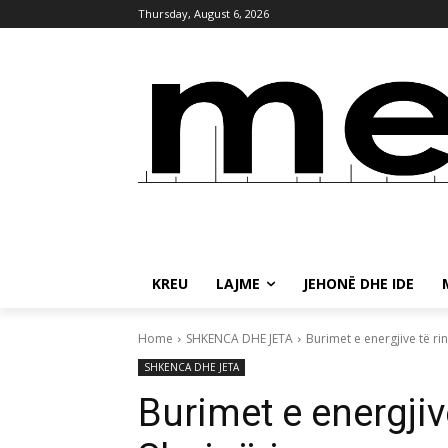
Thursday, August 6, 2026
KREU
LAJME
JEHONË DHE IDE
Home
SHKENCA DHE JETA
Burimet e energjive të r
SHKENCA DHE JETA
Burimet e energji