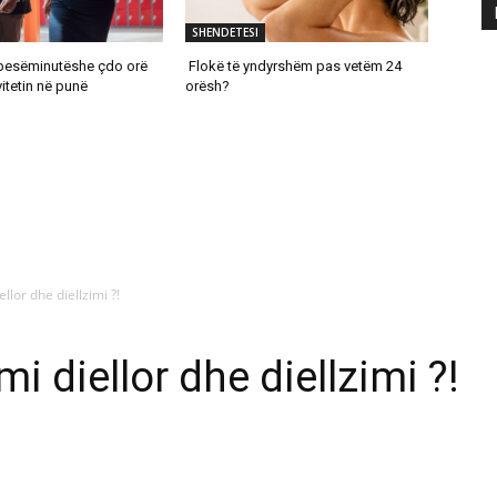
SHENDETESI
e pesëminutëshe çdo orë
Flokë të yndyrshëm pas vetëm 24
vitetin në punë
orësh?