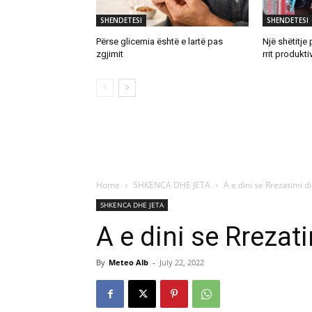
SHENDETESI
SHENDETESI
Përse glicemia është e lartë pas
Një shëtitj
zgjimit
rrit produkti