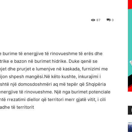
87
0
me burime të energjive të rinovueshme të erës dhe
ektrike e bazon në burimet hidrike. Duke qenë se
jet dhe prurjet e lumenjve në kaskada, furnizimi me
ijon shpesh mangësi.Në këto kushte, inkurajimi i
e është një domosdoshmëri aq më tepër që Shqipëria
 energjive të rinovueshme. Një nga burimet potenciale
rrezatimi diellor që territori merr gjatë vitit, i cili
dhe të territorit