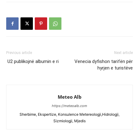
Previous article
Next article
U2 publikojnë albumin e ri
Venecia dyfishon tarifën për
hyrjen e turistëve
Meteo Alb
https://meteoalb.com
Sherbime, Ekspertize, Konsulence Metereologji,Hidrologji,
Sizmiologji, Mjedis