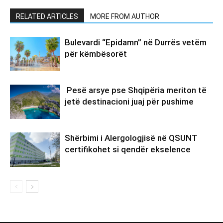
RELATED ARTICLES
MORE FROM AUTHOR
Bulevardi “Epidamn” në Durrës vetëm
për këmbësorët
Pesë arsye pse Shqipëria meriton të
jetë destinacioni juaj për pushime
Shërbimi i Alergologjisë në QSUNT
certifikohet si qendër ekselence