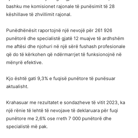
bashku me komisionet rajonale të punësimit të 28
këshillave të zhvillimit rajonal.
Punëdhënësit raportojnë një nevojë për 261 926
punëtorë dhe specialistë gjatë 12 muajve të ardhshëm
me aftësi dhe njohuri në një sërë fushash profesionale
që do të kërkohen që ndërmarrjet të funksionojnë në
mënyrë efektive.
Kjo është gati 9,3% e fuqisë punëtore të punësuar
aktualisht.
Krahasuar me rezultatet e sondazheve të vitit 2023, ka
një rënie të lehtë të nevojave të deklaruara për fuqi
punëtore me 2,6% ose rreth 7 000 punëtorë dhe
specialistë më pak.