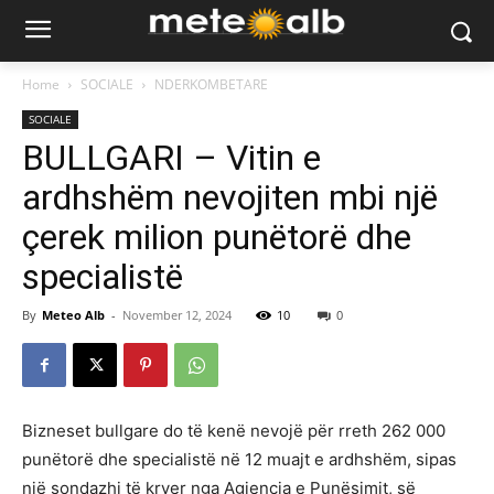
Home
SOCIALE
NDERKOMBETARE
SOCIALE
BULLGARI – Vitin e
ardhshëm nevojiten mbi një
çerek milion punëtorë dhe
specialistë
By
Meteo Alb
-
November 12, 2024
10
0
Bizneset bullgare do të kenë nevojë për rreth 262 000
punëtorë dhe specialistë në 12 muajt e ardhshëm, sipas
një sondazhi të kryer nga Agjencia e Punësimit, së