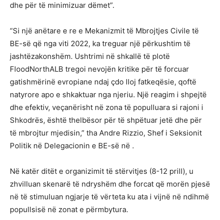
dhe për të minimizuar dëmet”.
“Si një anëtare e re e Mekanizmit të Mbrojtjes Civile të
BE-së që nga viti 2022, ka treguar një përkushtim të
jashtëzakonshëm. Ushtrimi në shkallë të plotë
FloodNorthALB tregoi nevojën kritike për të forcuar
gatishmërinë evropiane ndaj çdo lloj fatkeqësie, qoftë
natyrore apo e shkaktuar nga njeriu. Një reagim i shpejtë
dhe efektiv, veçanërisht në zona të populluara si rajoni i
Shkodrës, është thelbësor për të shpëtuar jetë dhe për
të mbrojtur mjedisin,” tha Andre Rizzio, Shef i Seksionit
Politik në Delegacionin e BE-së në .
Në katër ditët e organizimit të stërvitjes (8-12 prill), u
zhvilluan skenarë të ndryshëm dhe forcat që morën pjesë
në të stimuluan ngjarje të vërteta ku ata i vijnë në ndihmë
popullsisë në zonat e përmbytura.