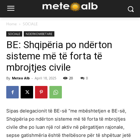
Home
SOCIALE
SOCIALE
NDERKOMBETARE
BE: Shqipëria po ndërton
sisteme më të forta të
mbrojtjes civile
By
Meteo Alb
-
April 18, 2025
20
0
Sipas delegacionit të BE-së “me mbështetjen e BE-së,
Shqipëria po ndërton sisteme më të forta të mbrojtjes
civile dhe po luan një rol aktiv në përgatitjen rajonale,
sepse gatishmëria është thelbësore për të shpëtuar jetë