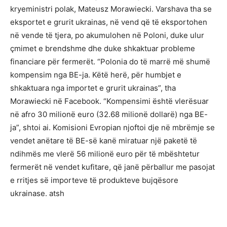
kryeministri polak, Mateusz Morawiecki. Varshava tha se
eksportet e grurit ukrainas, në vend që të eksportohen
në vende të tjera, po akumulohen në Poloni, duke ulur
çmimet e brendshme dhe duke shkaktuar probleme
financiare për fermerët. “Polonia do të marrë më shumë
kompensim nga BE-ja. Këtë herë, për humbjet e
shkaktuara nga importet e grurit ukrainas”, tha
Morawiecki në Facebook. “Kompensimi është vlerësuar
në afro 30 milionë euro (32.68 milionë dollarë) nga BE-
ja”, shtoi ai. Komisioni Evropian njoftoi dje në mbrëmje se
vendet anëtare të BE-së kanë miratuar një paketë të
ndihmës me vlerë 56 milionë euro për të mbështetur
fermerët në vendet kufitare, që janë përballur me pasojat
e rritjes së importeve të produkteve bujqësore
ukrainase. atsh