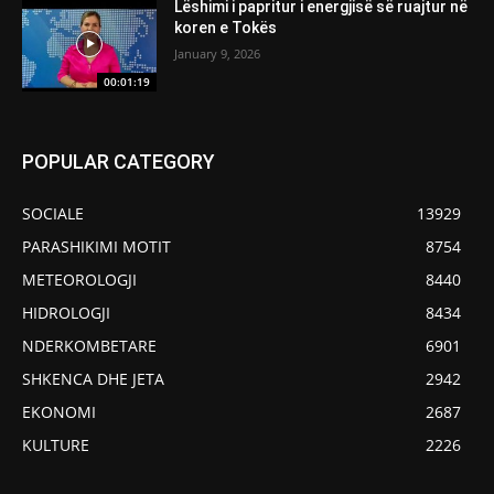
Lëshimi i papritur i energjisë së ruajtur në
koren e Tokës
January 9, 2026
00:01:19
POPULAR CATEGORY
SOCIALE
13929
PARASHIKIMI MOTIT
8754
METEOROLOGJI
8440
HIDROLOGJI
8434
NDERKOMBETARE
6901
SHKENCA DHE JETA
2942
EKONOMI
2687
KULTURE
2226