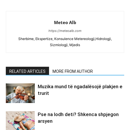
Meteo Alb
https://meteoalb.com
Sherbime, Ekspertize, Konsulence Metereologji,Hidrologji,
Sizmiologji, Mjedis
RELATED ARTICLES
MORE FROM AUTHOR
Muzika mund të ngadalësojë plakjen e
trurit
Pse na lodh deti? Shkenca shpjegon
arsyen