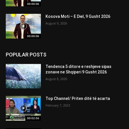
00:00:06
Kosova Moti – E Diel, 9 Gusht 2026
August 9, 2026
00:00:06
POPULAR POSTS
Tendenca 5 ditore e reshjeve sipas
zonave ne Shqiperi 9 Gusht 2026
August 8, 2026
Top Channel/ Priten ditë të acarta
February 7, 2023
00:02:56