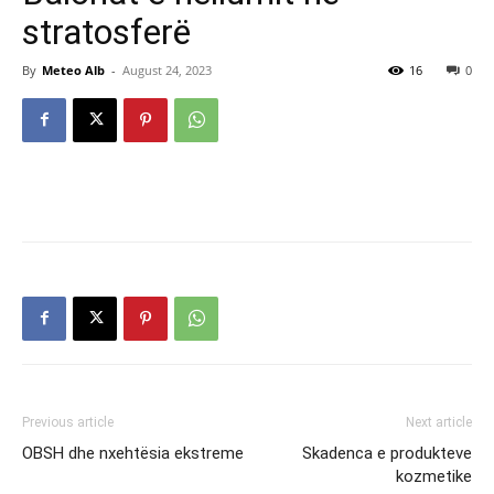
stratosferë
By
Meteo Alb
-
August 24, 2023
16
0
Previous article
Next article
OBSH dhe nxehtësia ekstreme
Skadenca e produkteve
kozmetike