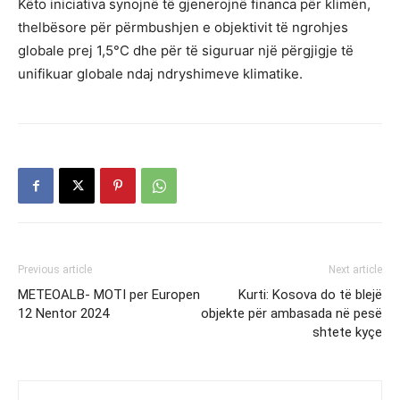
Këto iniciativa synojnë të gjenerojnë financa për klimën,
thelbësore për përmbushjen e objektivit të ngrohjes
globale prej 1,5°C dhe për të siguruar një përgjigje të
unifikuar globale ndaj ndryshimeve klimatike.
Previous article
Next article
METEOALB- MOTI per Europen
Kurti: Kosova do të blejë
12 Nentor 2024
objekte për ambasada në pesë
shtete kyçe