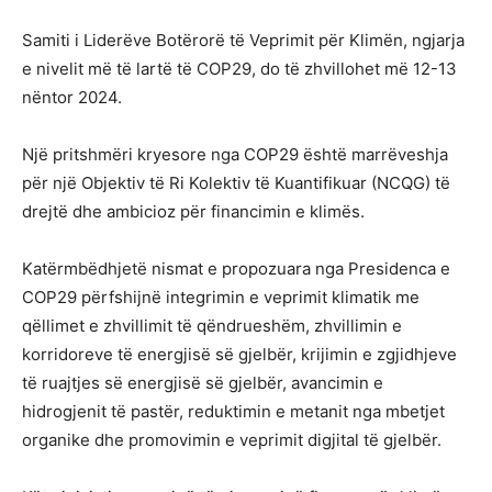
Samiti i Liderëve Botërorë të Veprimit për Klimën, ngjarja
e nivelit më të lartë të COP29, do të zhvillohet më 12-13
nëntor 2024.
Një pritshmëri kryesore nga COP29 është marrëveshja
për një Objektiv të Ri Kolektiv të Kuantifikuar (NCQG) të
drejtë dhe ambicioz për financimin e klimës.
Katërmbëdhjetë nismat e propozuara nga Presidenca e
COP29 përfshijnë integrimin e veprimit klimatik me
qëllimet e zhvillimit të qëndrueshëm, zhvillimin e
korridoreve të energjisë së gjelbër, krijimin e zgjidhjeve
të ruajtjes së energjisë së gjelbër, avancimin e
hidrogjenit të pastër, reduktimin e metanit nga mbetjet
organike dhe promovimin e veprimit digjital të gjelbër.