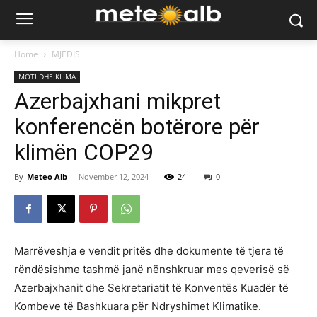
Home
MJEDIS
MOTI DHE KLIMA
Azerbajxhani mikpret
konferencën botërore për
klimën COP29
By
Meteo Alb
-
November 12, 2024
24
0
Marrëveshja e vendit pritës dhe dokumente të tjera të
rëndësishme tashmë janë nënshkruar mes qeverisë së
Azerbajxhanit dhe Sekretariatit të Konventës Kuadër të
Kombeve të Bashkuara për Ndryshimet Klimatike.