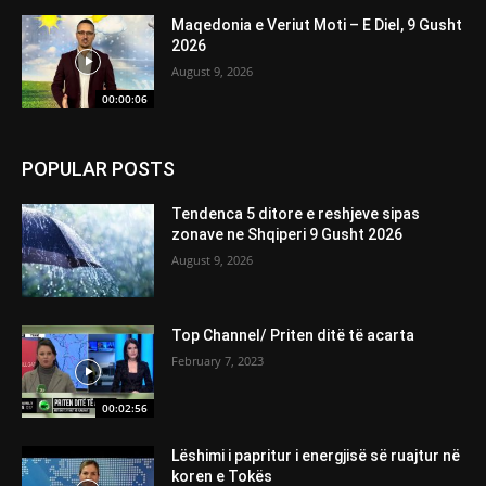
Maqedonia e Veriut Moti – E Diel, 9 Gusht
2026
August 9, 2026
00:00:06
POPULAR POSTS
Tendenca 5 ditore e reshjeve sipas
zonave ne Shqiperi 9 Gusht 2026
August 9, 2026
Top Channel/ Priten ditë të acarta
February 7, 2023
00:02:56
Lëshimi i papritur i energjisë së ruajtur në
koren e Tokës