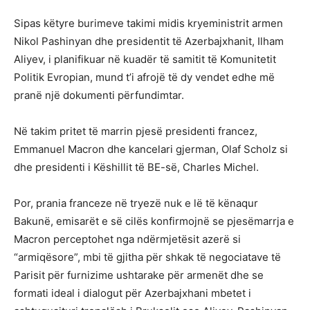
Sipas këtyre burimeve takimi midis kryeministrit armen
Nikol Pashinyan dhe presidentit të Azerbajxhanit, Ilham
Aliyev, i planifikuar në kuadër të samitit të Komunitetit
Politik Evropian, mund t’i afrojë të dy vendet edhe më
pranë një dokumenti përfundimtar.
Në takim pritet të marrin pjesë presidenti francez,
Emmanuel Macron dhe kancelari gjerman, Olaf Scholz si
dhe presidenti i Këshillit të BE-së, Charles Michel.
Por, prania franceze në tryezë nuk e lë të kënaqur
Bakunë, emisarët e së cilës konfirmojnë se pjesëmarrja e
Macron perceptohet nga ndërmjetësit azerë si
“armiqësore”, mbi të gjitha për shkak të negociatave të
Parisit për furnizime ushtarake për armenët dhe se
formati ideal i dialogut për Azerbajxhani mbetet i