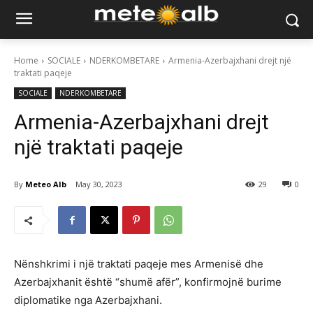
Home
SOCIALE
NDERKOMBETARE
Armenia-Azerbajxhani drejt një
traktati paqeje
SOCIALE
NDERKOMBETARE
Armenia-Azerbajxhani drejt
një traktati paqeje
By
Meteo Alb
May 30, 2023
29
0
Nënshkrimi i një traktati paqeje mes Armenisë dhe
Azerbajxhanit është “shumë afër”, konfirmojnë burime
diplomatike nga Azerbajxhani.