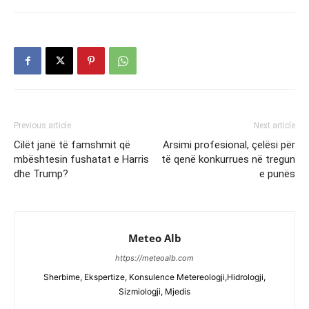
Previous article
Next article
Cilët janë të famshmit që
Arsimi profesional, çelësi për
mbështesin fushatat e Harris
të qenë konkurrues në tregun
dhe Trump?
e punës
Meteo Alb
https://meteoalb.com
Sherbime, Ekspertize, Konsulence Metereologji,Hidrologji,
Sizmiologji, Mjedis