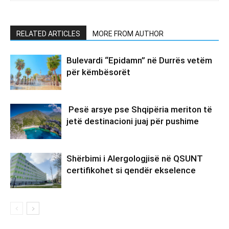
RELATED ARTICLES
MORE FROM AUTHOR
Bulevardi “Epidamn” në Durrës vetëm
për këmbësorët
Pesë arsye pse Shqipëria meriton të
jetë destinacioni juaj për pushime
Shërbimi i Alergologjisë në QSUNT
certifikohet si qendër ekselence