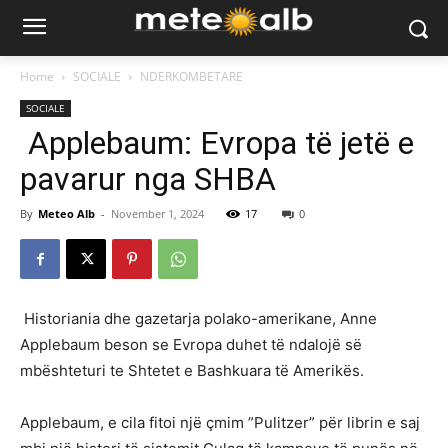
Home
SOCIALE
NDERKOMBETARE
SOCIALE
Applebaum: Evropa të jetë e
pavarur nga SHBA
By
Meteo Alb
-
November 1, 2024
17
0
Historiania dhe gazetarja polako-amerikane, Anne
Applebaum beson se Evropa duhet të ndalojë së
mbështeturi te Shtetet e Bashkuara të Amerikës.
Applebaum, e cila fitoi një çmim ”Pulitzer” për librin e saj