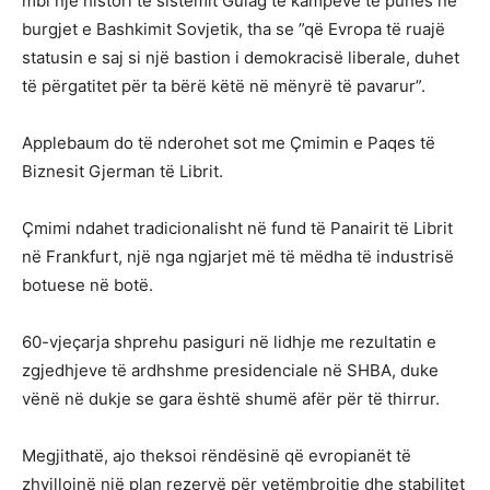
mbi një histori të sistemit Gulag të kampeve të punës në
burgjet e Bashkimit Sovjetik, tha se ”që Evropa të ruajë
statusin e saj si një bastion i demokracisë liberale, duhet
të përgatitet për ta bërë këtë në mënyrë të pavarur”.
Applebaum do të nderohet sot me Çmimin e Paqes të
Biznesit Gjerman të Librit.
Çmimi ndahet tradicionalisht në fund të Panairit të Librit
në Frankfurt, një nga ngjarjet më të mëdha të industrisë
botuese në botë.
60-vjeçarja shprehu pasiguri në lidhje me rezultatin e
zgjedhjeve të ardhshme presidenciale në SHBA, duke
vënë në dukje se gara është shumë afër për të thirrur.
Megjithatë, ajo theksoi rëndësinë që evropianët të
zhvillojnë një plan rezervë për vetëmbrojtje dhe stabilitet