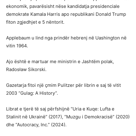
ekonomik, pavarësisht nëse kandidatja presidenciale
demokrate Kamala Harris apo republikani Donald Trump
fiton zgjedhjet e 5 nëntorit.
Applebaum u lind nga prindër hebrenj në Uashington në
vitin 1964.
Ajo është e martuar me ministrin e Jashtëm polak,
Radosław Sikorski.
Gazetarja fitoi një çmim Pulitzer për librin e saj të vitit
2003 “Gulag: A History”.
Librat e tjerë të saj përfshijnë “Uria e Kuqe: Lufta e
Stalinit në Ukrainë” (2017), “Muzgu i Demokracisë” (2020)
dhe “Autocracy, Inc.” (2024).