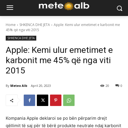
Home
SHKENCA DHE JETA
Apple: Kemi ulur emetimet e karbonit me
45% që nga viti 2015
SHKENCA DHE JETA
Apple: Kemi ulur emetimet e
karbonit me 45% që nga viti
2015
By
Meteo Alb
April 20, 2023
20
0
Kompania Apple deklaroi se po bën përparim drejt
qëllimit të saj për të bërë produkte neutrale ndaj karbonit