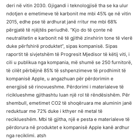
deri në vitin 2030. Gjigandi i teknologjisë tha se ka ulur
ndotjen e emetimeve të karbonit me mbi 45% qe në vitin
2015, edhe pse të ardhurat janë rritur me mbi 68%
përgjatë të njëjtës periudhë. “Kjo do të çonte në
neutralitetin e karbonit në të gjithë zinxhirin tone të vlerë
duke përfshirë produktet”, sipas kompanisë. Sipas
raportit të sivjetshëm të Progresit Mjedisor të këtij viti, i
cili u publikua nga kompania, më shumë se 250 furnitorë,
të cilët përbëjnë 85% të sshpenzimeve të prodhimit të
kompanisë Apple, u angazhuan për përdorimin e
energjisë së rinovueshme. Përdorimi i materialeve të
riciklueshme gjithashtu luan një rol të rëndësishëm. Për
shembull, emetimet CO2 të shoqëruara me aluminin janë
reduktuar me 72% duke i kthyer në metal të
reciklueshëm. Mbi të gjitha, një e pesta e materialeve të
përdorura në produktet e kompanisë Apple kanë ardhur
nga reciklimi. atsh