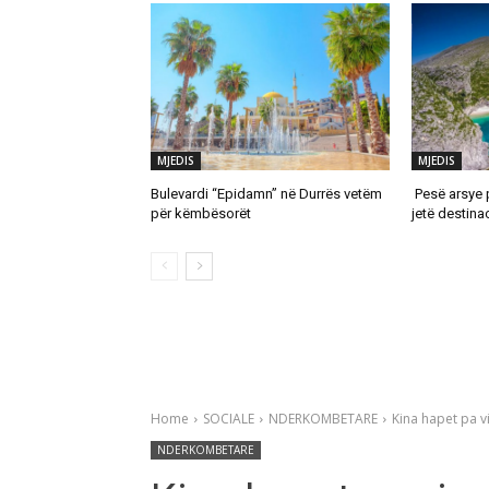
MJEDIS
MJEDIS
Bulevardi “Epidamn” në Durrës vetëm
Pesë arsye 
për këmbësorët
jetë destina