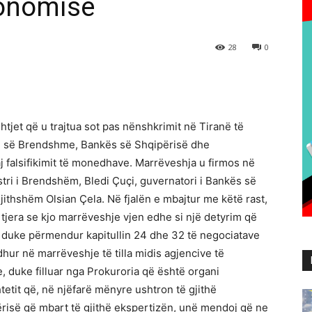
konomisë
28
0
shtjet që u trajtua sot pas nënshkrimit në Tiranë të
ë së Brendshme, Bankës së Shqipërisë dhe
j falsifikimit të monedhave. Marrëveshja u firmos në
tri i Brendshëm, Bledi Çuçi, guvernatori i Bankës së
jithshëm Olsian Çela. Në fjalën e mbajtur me këtë rast,
 tjera se kjo marrëveshje vjen edhe si një detyrim që
duke përmendur kapitullin 24 dhe 32 të negociatave
hur në marrëveshje të tilla midis agjencive të
 duke filluar nga Prokuroria që është organi
tetit që, në njëfarë mënyre ushtron të gjithë
risë që mbart të gjithë ekspertizën, unë mendoj që ne