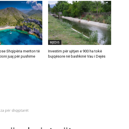
MJEDIS
pse Shqipëria meriton të
Investim për ujitjen e 900 ha tokë
cioni juaj për pushime
bujqësore në bashkinë Vau i Dejës