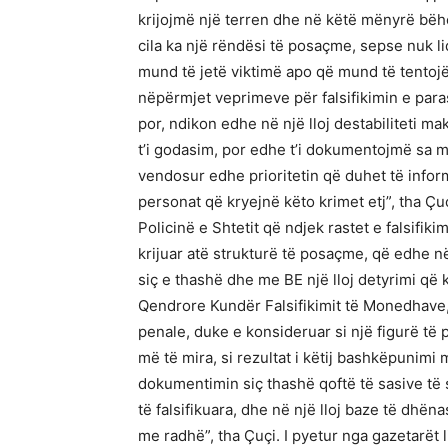
krijojmë një terren dhe në këtë mënyrë bëh
cila ka një rëndësi të posaçme, sepse nuk 
mund të jetë viktimë apo që mund të tentojë
nëpërmjet veprimeve për falsifikimin e par
por, ndikon edhe në një lloj destabiliteti 
t’i godasim, por edhe t’i dokumentojmë sa m
vendosur edhe prioritetin që duhet të inform
personat që kryejnë këto krimet etj”, tha Çu
Policinë e Shtetit që ndjek rastet e falsifik
krijuar atë strukturë të posaçme, që edhe në
siç e thashë dhe me BE një lloj detyrimi që k
Qendrore Kundër Falsifikimit të Monedhave,
penale, duke e konsideruar si një figurë t
më të mira, si rezultat i këtij bashkëpuni
dokumentimin siç thashë qoftë të sasive të
të falsifikuara, dhe në një lloj baze të dh
me radhë”, tha Çuçi. I pyetur nga gazetarët 