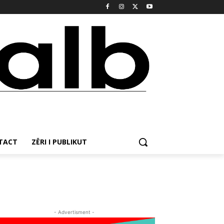
NTACT
ZËRI I PUBLIKUT
- Advertisment -