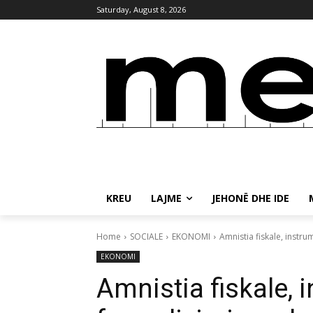
Saturday, August 8, 2026
KREU
LAJME
JEHONË DHE IDE
Home
SOCIALE
EKONOMI
Amnistia fiskale, instr
EKONOMI
Amnistia fiskale, i