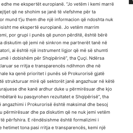
t edhe me ekspertët europianë. “Jo vetëm i kemi marrë
ejtjet që ne shohim se janë të vlefshme për ta
 por mund t’ju them dhe një informacion që ndoshta nuk
tësisht me ekspertë europianë. Jo vetëm marrim
hemi, por grupi i punës që punon përditë, është bërë
a diskutim që jemi në sinkron me partnerët tanë në
atori, ai është një instrument ligjor që më së shumti
umë i dobishëm për Shqipërinë”, tha Çuçi. Ndërsa
klaruar se rritja e transparencës ndihmon dhe në
ale ka qenë prioritet i punës së Prokurorisë gjatë
 të strukturuar mirë që sektorët janë angazhuar në këtë
kurajuese dhe kanë ardhur duke u përmirësuar dhe kjo
bëtarë ku pasqyrohen rezultatet e Shqipërisë”, tha
që angazhimi i Prokurorisë është maksimal dhe besoj
e u përmirësuar dhe pa diskutim që ne nuk jemi vetëm
 të përfshira. E rëndësishme është formalizimi i
hetimet tona pasi rritja e transparencës, kemi një