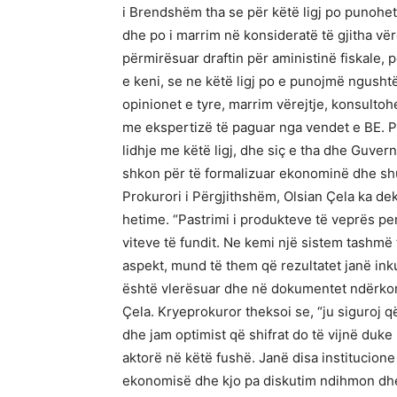
i Brendshëm tha se për këtë ligj po punohe
dhe po i marrim në konsideratë të gjitha vër
përmirësuar draftin për aministinë fiskale,
e keni, se ne këtë ligj po e punojmë ngush
opinionet e tyre, marrim vërejtje, konsulto
me ekspertizë të paguar nga vendet e BE. P
lidhje me këtë ligj, dhe siç e tha dhe Guvern
shkon për të formalizuar ekonominë dhe sh
Prokurori i Përgjithshëm, Olsian Çela ka de
hetime. “Pastrimi i produkteve të veprës pen
viteve të fundit. Ne kemi një sistem tashmë
aspekt, mund të them që rezultatet janë in
është vlerësuar dhe në dokumentet ndërkom
Çela. Kryeprokuror theksoi se, “ju siguroj 
dhe jam optimist që shifrat do të vijnë duk
aktorë në këtë fushë. Janë disa institucione
ekonomisë dhe kjo pa diskutim ndihmon dhe 