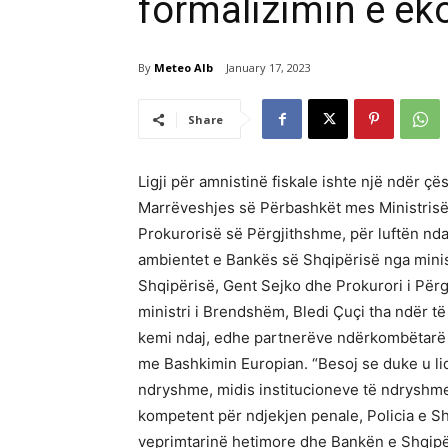
formalizimin e e
By
Meteo Alb
January 17, 2023
Share
Ligji për amnistinë fiskale ishte një ndër çë
Marrëveshjes së Përbashkët mes Ministris
Prokurorisë së Përgjithshme, për luftën nda
ambientet e Bankës së Shqipërisë nga minis
Shqipërisë, Gent Sejko dhe Prokurori i Përg
ministri i Brendshëm, Bledi Çuçi tha ndër të
kemi ndaj, edhe partnerëve ndërkombëtarë 
me Bashkimin Europian. “Besoj se duke u lid
ndryshme, midis institucioneve të ndryshme,
kompetent për ndjekjen penale, Policia e Sh
veprimtarinë hetimore dhe Bankën e Shqipë