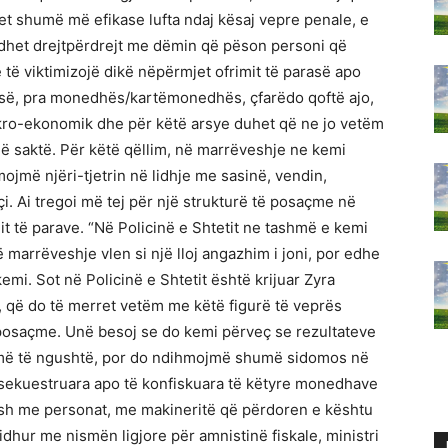
et shumë më efikase lufta ndaj kësaj vepre penale, e
lidhet drejtpërdrejt me dëmin që pëson personi që
 të viktimizojë dikë nëpërmjet ofrimit të parasë apo
asë, pra monedhës/kartëmonedhës, çfarëdo qoftë ajo,
makro-ekonomik dhe për këtë arsye duhet që ne jo vetëm
ë saktë. Për këtë qëllim, në marrëveshje ne kemi
ojmë njëri-tjetrin në lidhje me sasinë, vendin,
çi. Ai tregoi më tej për një strukturë të posaçme në
imit të parave. “Në Policinë e Shtetit ne tashmë e kemi
 marrëveshje vlen si një lloj angazhim i joni, por edhe
emi. Sot në Policinë e Shtetit është krijuar Zyra
 që do të merret vetëm me këtë figurë të veprës
ë posaçme. Unë besoj se do kemi përveç se rezultateve
mi më të ngushtë, por do ndihmojmë shumë sidomos në
 sekuestruara apo të konfiskuara të këtyre monedhave
ënash me personat, me makineritë që përdoren e kështu
lidhur me nismën ligjore për amnistinë fiskale, ministri