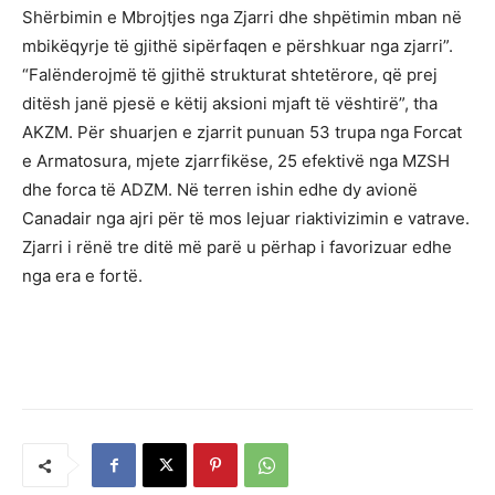
Shërbimin e Mbrojtjes nga Zjarri dhe shpëtimin mban në
mbikëqyrje të gjithë sipërfaqen e përshkuar nga zjarri”.
“Falënderojmë të gjithë strukturat shtetërore, që prej
ditësh janë pjesë e këtij aksioni mjaft të vështirë”, tha
AKZM. Për shuarjen e zjarrit punuan 53 trupa nga Forcat
e Armatosura, mjete zjarrfikëse, 25 efektivë nga MZSH
dhe forca të ADZM. Në terren ishin edhe dy avionë
Canadair nga ajri për të mos lejuar riaktivizimin e vatrave.
Zjarri i rënë tre ditë më parë u përhap i favorizuar edhe
nga era e fortë.