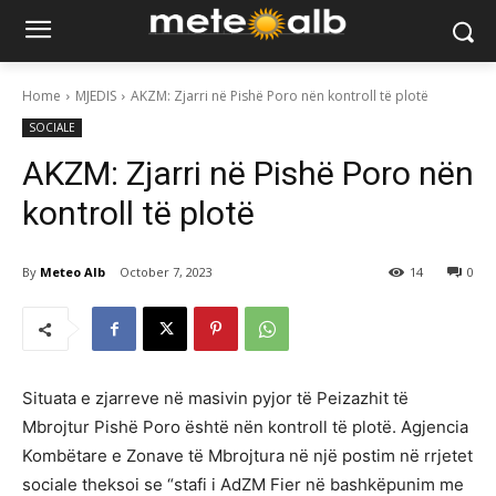
Home
MJEDIS
AKZM: Zjarri në Pishë Poro nën kontroll të plotë
SOCIALE
AKZM: Zjarri në Pishë Poro nën
kontroll të plotë
By
Meteo Alb
October 7, 2023
14
0
Situata e zjarreve në masivin pyjor të Peizazhit të
Mbrojtur Pishë Poro është nën kontroll të plotë. Agjencia
Kombëtare e Zonave të Mbrojtura në një postim në rrjetet
sociale theksoi se “stafi i AdZM Fier në bashkëpunim me