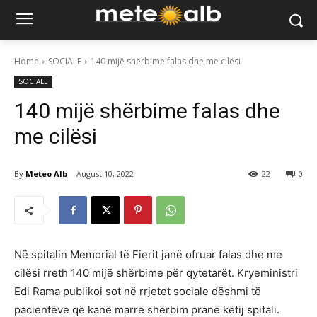
Home
SOCIALE
140 mijë shërbime falas dhe me cilësi
SOCIALE
140 mijë shërbime falas dhe
me cilësi
By
Meteo Alb
August 10, 2022
22
0
Në spitalin Memorial të Fierit janë ofruar falas dhe me
cilësi rreth 140 mijë shërbime për qytetarët. Kryeministri
Edi Rama publikoi sot në rrjetet sociale dëshmi të
pacientëve që kanë marrë shërbim pranë këtij spitali.