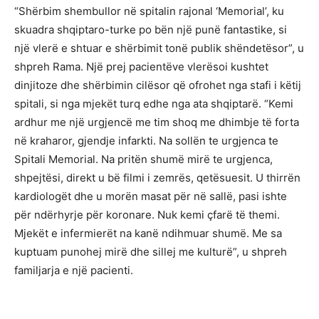
“Shërbim shembullor në spitalin rajonal ‘Memorial’, ku
skuadra shqiptaro-turke po bën një punë fantastike, si
një vlerë e shtuar e shërbimit tonë publik shëndetësor”, u
shpreh Rama. Një prej pacientëve vlerësoi kushtet
dinjitoze dhe shërbimin cilësor që ofrohet nga stafi i këtij
spitali, si nga mjekët turq edhe nga ata shqiptarë. “Kemi
ardhur me një urgjencë me tim shoq me dhimbje të forta
në kraharor, gjendje infarkti. Na sollën te urgjenca te
Spitali Memorial. Na pritën shumë mirë te urgjenca,
shpejtësi, direkt u bë filmi i zemrës, qetësuesit. U thirrën
kardiologët dhe u morën masat për në sallë, pasi ishte
për ndërhyrje për koronare. Nuk kemi çfarë të themi.
Mjekët e infermierët na kanë ndihmuar shumë. Me sa
kuptuam punohej mirë dhe sillej me kulturë”, u shpreh
familjarja e një pacienti.