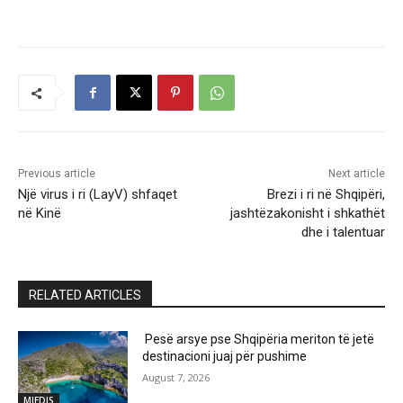
Previous article
Next article
Një virus i ri (LayV) shfaqet
Brezi i ri në Shqipëri,
në Kinë
jashtëzakonisht i shkathët
dhe i talentuar
RELATED ARTICLES
Pesë arsye pse Shqipëria meriton të jetë
destinacioni juaj për pushime
August 7, 2026
MJEDIS