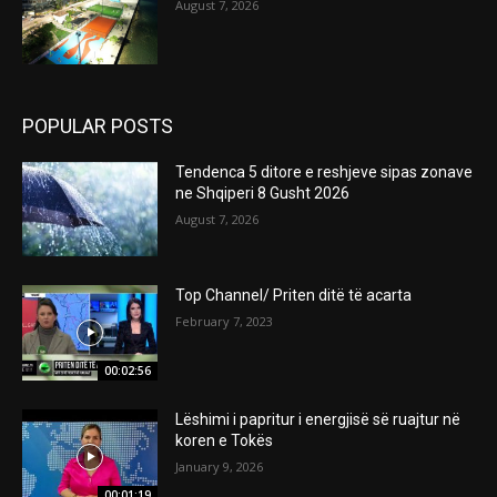
August 7, 2026
POPULAR POSTS
Tendenca 5 ditore e reshjeve sipas zonave
ne Shqiperi 8 Gusht 2026
August 7, 2026
Top Channel/ Priten ditë të acarta
February 7, 2023
00:02:56
Lëshimi i papritur i energjisë së ruajtur në
koren e Tokës
January 9, 2026
00:01:19