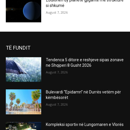
Zbulohen dy planetë gjigantë me strukturë
si shkumë
August 7, 2026
TË FUNDIT
Tendenca 5 ditore e reshjeve sipas zonave
ne Shqiperi 8 Gusht 2026
August 7, 2026
Bulevardi “Epidamn” në Durrës vetëm për
këmbësorët
August 7, 2026
Kompleksi sportiv në Lungomaren e Vlorës